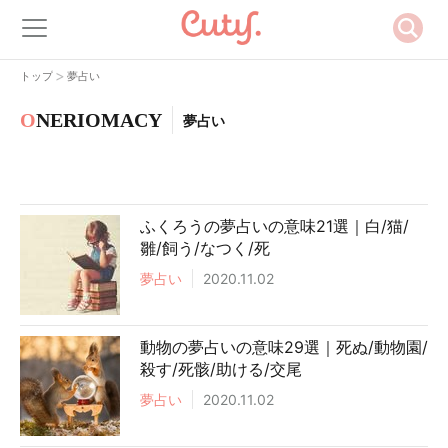
>
トップ
夢占い
O
NERIOMACY
夢占い
ふくろうの夢占いの意味21選｜白/猫/
雛/飼う/なつく/死
夢占い
2020.11.02
動物の夢占いの意味29選｜死ぬ/動物園/
殺す/死骸/助ける/交尾
夢占い
2020.11.02