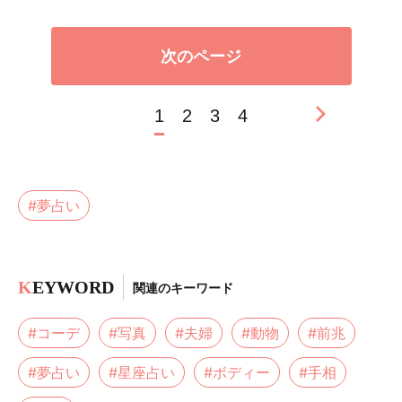
次のページ
1
2
3
4
#夢占い
K
EYWORD
関連のキーワード
#コーデ
#写真
#夫婦
#動物
#前兆
#夢占い
#星座占い
#ボディー
#手相