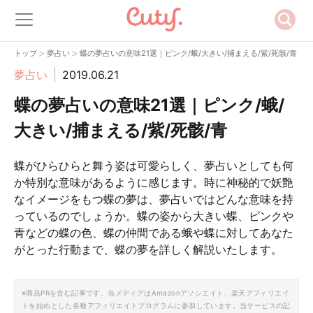
>
>
トップ
夢占い
蝶の夢占いの意味21選｜ピンク/蛾/大きい/捕まえる/紫/死骸/青
夢占い
2019.06.21
蝶の夢占いの意味21選｜ピンク/蛾/
大きい/捕まえる/紫/死骸/青
蝶がひらひらと舞う姿は可愛らしく、夢占いとしても何
か特別な意味があるように感じます。時に神秘的で妖艶
なイメージをもつ蝶の夢は、夢占いではどんな意味を持
っているのでしょうか。蝶の姿から大きい蝶、ピンクや
青などの蝶の色、蝶の仲間である蛾や蝶に対してあなた
がとった行動まで、蝶の夢を詳しく解説いたします。
※商品PRを含む記事です。当メディアはAmazonアソシエイト、楽天アフィリエイ
トを始めとした各種アフィリエイトプログラムに参加しています。当サービスの記