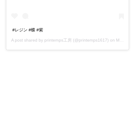
#レジン #蝶 #紫
A post shared by
printemps工房
(@printemps1617) on
May 23, 2018 at 2:07am PDT