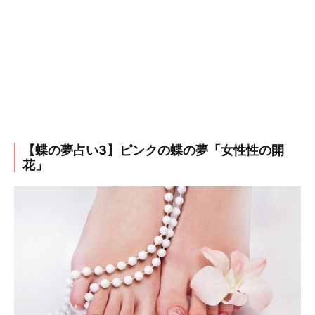
【蝶の夢占い3】ピンクの蝶の夢「女性性の開
花」