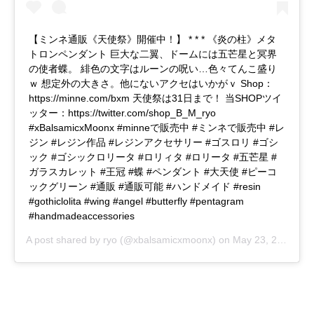
【ミンネ通販《天使祭》開催中！】 * * * 《炎の柱》メタ
トロンペンダント 巨大な二翼、ドームには五芒星と冥界
の使者蝶。 緋色の文字はルーンの呪い…色々てんこ盛り
ｗ 想定外の大きさ。他にないアクセはいかがｖ Shop：
https://minne.com/bxm 天使祭は31日まで！ 当SHOPツイ
ッター：https://twitter.com/shop_B_M_ryo
#xBalsamicxMoonx #minneで販売中 #ミンネで販売中 #レ
ジン #レジン作品 #レジンアクセサリー #ゴスロリ #ゴシ
ック #ゴシックロリータ #ロリィタ #ロリータ #五芒星 #
ガラスカレット #王冠 #蝶 #ペンダント #大天使 #ピーコ
ックグリーン #通販 #通販可能 #ハンドメイド #resin
#gothiclolita #wing #angel #butterfly #pentagram
#handmadeaccessories
A post shared by
ryo
(@xbalsamicxmoonx) on
May 23, 2018 at 5:31am PDT