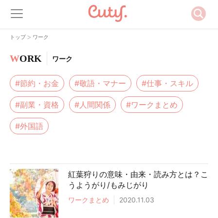
>
トップ
ワーク
W
ORK
ワーク
#節約・お金
#敬語・マナー
#仕事・スキル
#副業・資格
#人間関係
#ワークまとめ
#外国語
紅葉狩りの意味・由来・読み方とは？こ
うようがり/もみじがり
ワークまとめ
2020.11.03