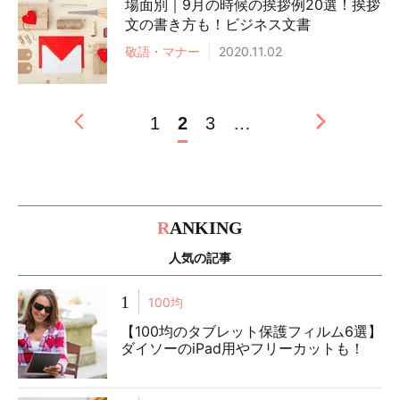
場面別｜9月の時候の挨拶例20選！挨拶
文の書き方も！ビジネス文書
敬語・マナー
2020.11.02
1
2
3
…
R
ANKING
人気の記事
1
100均
【100均のタブレット保護フィルム6選】
ダイソーのiPad用やフリーカットも！