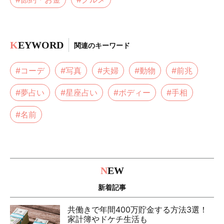
K
EYWORD
関連のキーワード
#コーデ
#写真
#夫婦
#動物
#前兆
#夢占い
#星座占い
#ボディー
#手相
#名前
N
EW
新着記事
共働きで年間400万貯金する方法3選！
家計簿やドケチ生活も