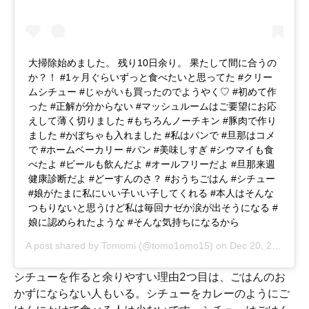
大掃除始めました。 残り10日余り。 果たして間に合うの
か？！ #1ヶ月ぐらいずっと食べたいと思ってた #クリー
ムシチュー #じゃがいも買ったのでようやく♡ #初めて作
った #正解が分からない #マッシュルームはご要望にお応
えして薄く切りました #もちろんノーチキン #豚肉で作り
ました #かぼちゃも入れました #私はパンで #旦那はコメ
で #ホームベーカリー #パン #美味しすぎ #シウマイも食
べたよ #ビールも飲んだよ #オールフリーだよ #旦那来週
健康診断だよ #どーすんのさ？ #おうちごはん #シチュー
#娘がたまに私にいい子いい子してくれる #本人はそんな
つもりないと思うけど私は毎回ナゼか涙が出そうになる #
娘に認められたような #そんな気持ちになるから
A post shared by
Tomomi
(@tomo1omo15) on
Dec 20, 2018 at 5:19am PST
シチューを作ると余りやすい理由2つ目は、ごはんのお
かずにならない人もいる。シチューをカレーのようにご