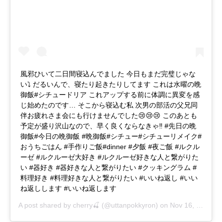
風邪ひいて二日間寝込んでました 今日もまだ完璧じゃな
い⤵️ だるいんで、寝たり起きたりしてます これは水曜の晩
御飯#シチュードリア これアップする前に体調に異変を感
じ始めたのです… そこから寝込む私 次男の部活の父兄同
伴お疲れさま会にも行けませんでした😢😢😢 このあとも
予定が盛り沢山なので、早く良くならなきゃ‼️ #先日の晩
御飯#今日の晩御飯 #晩御飯#シチュー#シチューリメイク#
おうちごはん #手作りご飯#dinner #夕飯 #夜ご飯 #ルクル
ーゼ #ルクルーゼ大好き #ルクルーゼ好きな人と繋がりた
い #器好き #器好きな人と繋がりたい #クッキングラム #
料理好き #料理好きな人と繋がりたい #いいね返し #いい
ね返しします #いいね返します
A post shared by
cherry🍒
(@uttanpokkyron) on
Nov 16, 2018 at 9:53pm PST