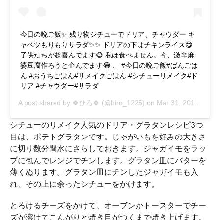
今日の晩ご飯✨ 残り物シチューでドリア、チャウダー キ
ャベツもりもりサラダ✨✨ ドリアの下はチキンライス😋
子供たちが超喜んでます😅 私は食べません。今、激辛麻
婆豆腐作ろうと企んでます😂 、 #今日の晩ご飯#ばんごは
ん #おうちごはん#リメイクごはん #シチューリメイク#ド
リア #チャウダー#サラダ
A post shared by
🍀ひろ🍀
(@hiro_1225) on
Mar 31, 2018 at 3:47am PDT
シチューのリメイク人気のドリア・グラタンレシピ3つ
目は、ポテトグラタンです。じゃがいもを好みの大きさ
に切り数分間水にさらしておきます。ジャガイモをラッ
プに包んでレンジでチンします。グラタン皿にバターを
薄くぬります。グラタン皿にチンしたジャガイモも入
れ、その上に余ったシチューをかけます。
とろけるチーズをかけて、オーブンかトースターでチー
ズが溶けてこんがりと焼き目がつくまで焼き上げます。