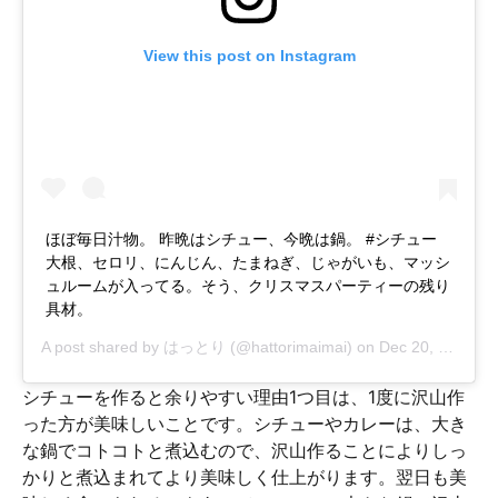
View this post on Instagram
ほぼ毎日汁物。 昨晩はシチュー、今晩は鍋。 #シチュー
大根、セロリ、にんじん、たまねぎ、じゃがいも、マッシ
ュルームが入ってる。そう、クリスマスパーティーの残り
具材。
A post shared by
はっとり
(@hattorimaimai) on
Dec 20, 2018 at 6:26am PST
シチューを作ると余りやすい理由1つ目は、1度に沢山作
った方が美味しいことです。シチューやカレーは、大き
な鍋でコトコトと煮込むので、沢山作ることによりしっ
かりと煮込まれてより美味しく仕上がります。翌日も美