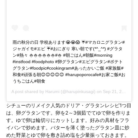
雨の秋分の日 学校あります😭😭😱 ☔️#マカロニグラタン#
ジャガイモ#エビ ☔️#おにぎり 寒い朝です(*^_^*) #グラタ
ン#熱々 🍚🍚🍚🍚🍚🍚#🍚 #朝ごはん#朝飯#morning
#instfood #foodphoto #卵グラタン#エビグラタン#ポテト
グラタン#foodpic#cookingram#あったかいご飯 #家族飯#
和食#頑張る朝😊😊😊😊😊 #harupoporocafe#お家ご飯#お
うちごはん#朝食
A post shared by
Harumi
(@harupinkusagi) on
Sep 21, 2016 at 3:11pm PDT
シチューのリメイク人気のドリア・グラタンレシピ1つ目
は、卵グラタンです。卵を2～3個茹でてゆで卵を作りま
す。ゆで卵は輪切りにカットします。好みの具材をフラ
イパンで炒めます。バターを薄く塗ったグラタン皿に炒
めた野菜とゆで卵を敷き詰め塩を少量振っておきます。