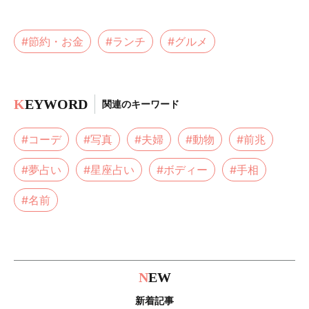
#節約・お金
#ランチ
#グルメ
K
EYWORD
関連のキーワード
#コーデ
#写真
#夫婦
#動物
#前兆
#夢占い
#星座占い
#ボディー
#手相
#名前
N
EW
新着記事