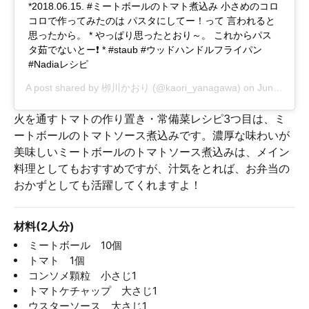
*2018.06.15. #ミートボールのトマト煮込み 小さめのコロ
コロで作ってみたのは パスタにしてー！って 言われると
思ったから。 * やっぱり思ったとおり～。 これからパス
タ茹でないとー❗ * #staub #ウッドハンドルフライパン
#Nadiaレシピ
A post shared by
栁川かおり
(@kaori_yanagawa) on
Jun 15, 2018 at 1:59am PDT
火を通すトマトの作り置き・常備菜レシピ3つ目は、ミ
ートボールのトマトソース煮込みです。濃厚な味わいが
美味しいミートボールのトマトソース煮込みは、メイン
料理としてもおすすめですが、汁気をとれば、お弁当の
おかずとしても活躍してくれますよ！
材料(2人分)
ミートボール 10個
トマト 1個
コンソメ顆粒 小さじ1
トマトケチャップ 大さじ1
ウスターソース 大さじ1