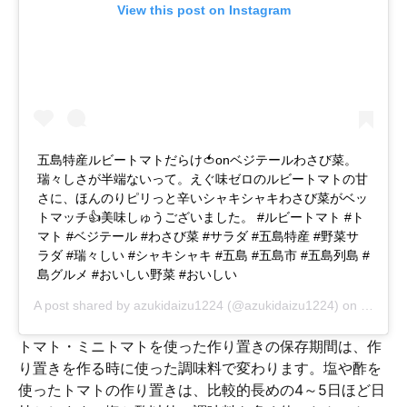
View this post on Instagram
五島特産ルビートマトだらけ🍅onベジテールわさび菜。
瑞々しさが半端ないって。えぐ味ゼロのルビートマトの甘
さに、ほんのりピリっと辛いシャキシャキわさび菜がベッ
トマッチ👍美味しゅうございました。 #ルビートマト #ト
マト #ベジテール #わさび菜 #サラダ #五島特産 #野菜サ
ラダ #瑞々しい #シャキシャキ #五島 #五島市 #五島列島 #
島グルメ #おいしい野菜 #おいしい
A post shared by
azukidaizu1224
(@azukidaizu1224) on
Dec 11,
トマト・ミニトマトを使った作り置きの保存期間は、作
り置きを作る時に使った調味料で変わります。塩や酢を
使ったトマトの作り置きは、比較的長めの4～5日ほど日