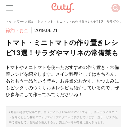
>
>
>
トップ
ワーク
節約・お金
トマト・ミニトマトの作り置きレシピ13選！サラダやマリ
節約・お金
2019.06.21
トマト・ミニトマトの作り置きレシ
ピ13選！サラダやマリネの常備菜も
トマトやミニトマトを使ったおすすめの作り置き・常備
菜レシピを紹介します。メイン料理としてはもちろん、
あともう一品という時や、お弁当のおかず、おつまみに
もピッタリのつくりおきレシピも紹介しているので、ぜ
ひ参考にして作ってみてくださいね！
※商品PRを含む記事です。当メディアはAmazonアソシエイト、楽天アフィリエイ
トを始めとした各種アフィリエイトプログラムに参加しています。当サービスの記
事で紹介している商品を購入すると、売上の一部が弊社に還元されます。