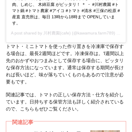
肉、しめじ、 木綿豆腐 がピッタリ！ ＊ ・ #川村農園 #ト
マト鍋 #トマト農家 #アイコ #トマト #清水 #三保の松原 #
産直 直売所は、毎日 13時から18時まで OPENしていま
す。
A post shared by
川村農園(cafe)
(@kawamura.farm789) on
Dec 
トマト・ミニトマトを使った作り置きを冷凍庫で保存す
る場合は、最長2週間ほどです。冷凍保存は。1週間以上
先のおかずやおつまみとして保存する場合に、ピッタリ
な保存方法になっています。通常は保存する期間が長け
れば長いほど、味が落ちていくものもあるので注意が必
要もです。
関連記事では、トマトの正しい保存方法・仕方を紹介し
ています。日持ちする保管方法も詳しく紹介されている
ので、こちらもぜひご覧ください。
関連記事