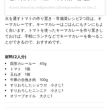
A post shared by
vellgarvellve
(@vellgarvellve) on
Dec 10, 2018 at 8:35pm PST
火を通すトマトの作り置き・常備菜レシピ2つ目は、キ
ーマカレーです。キーマカレーはごはんにもナンにもよ
く合います。トマトを使ったキーマカレーを作り置きし
ておけば、手軽にランチなどでキーマカレーを食べるこ
とができるので、おすすめです。
材料(2人分)
固形カレールー 45g
トマト 1個
玉ねぎ 1個
牛豚の合挽き肉 100g
すりおろしたショウガ 小さじ1
すりおろしたニンニク 小さじ1
オリーブオイル 大さじ1