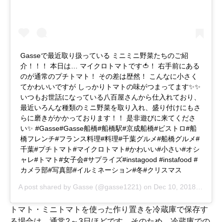
Gasseで最近取り扱っている ミニミニ野菜たちのご紹
介！！！ 本日は… マイクロトマトです🍅！ 右手前にある
のが通常のプチトマト！ その差は歴然！ こんなに小さく
てかわいいですが しっかりトマトの味がつまってます✨✨
いつもお世話になっている八百屋さんから仕入れており、
最近いろんな種類のミニ野菜を取り入れ、盛り付けにもさ
らに磨きがかかっております！！ 是非遊びに来てくださ
い✨ #Gasse#Gasse船橋#船橋駅#京成船橋#ビストロ#船
橋フレンチ#フランス料理#料理#千葉グルメ#船橋グルメ#
千葉#プチトマト#マイクロトマト#かわいい#小さい#オシ
ャレ#トマト#女子会#サプライズ#instagood #instafood #
カメラ部#写真部#イルミネーション#冬#クリスマス
A post shared by
Gasse
(@gasse1221) on
Dec 10, 2018 at 10:40pm PST
トマト・ミニトマトを使った作り置きを冷蔵庫で保存す
る場合は、通常2～3日ほどです。そのため、冷蔵庫での