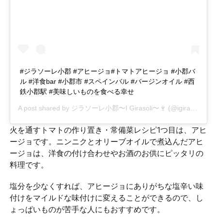
#ジラソーレ小郡 #アヒージョ#トマトアヒージョ #小郡バ
ル #洋食bar #小郡市 #スペインバル #バージンオイル #西
鉄小郡駅 #美味しいものを食べる幸せ
A post shared by
ジラソーレ小郡〜I Girasoli〜🍷
(@igirasoli.ogoori) on
火を通すトマトの作り置き・常備菜レシピ1つ目は、アヒ
ージョです。ニンニクとオリーブオイルで煮込んだアヒ
ージョは、洋食の付け合わせやお酒のお供にピッタリの
料理です。
塩分を少なくすれば、アヒージョにありがちな塩辛い味
付けをマイルドな味付けに変えることができるので、し
ょっぱいものが苦手な人にもおすすめです。