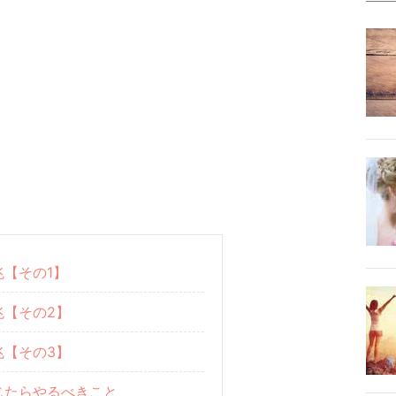
【その1】
兆【その2】
兆【その3】
じたらやるべきこと