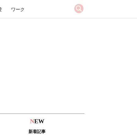
愛
ワーク
N
EW
新着記事