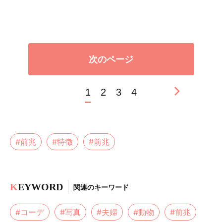
次のページ
1
2
3
4
#前兆
#特徴
#前兆
K
EYWORD
関連のキーワード
#コーデ
#写真
#夫婦
#動物
#前兆