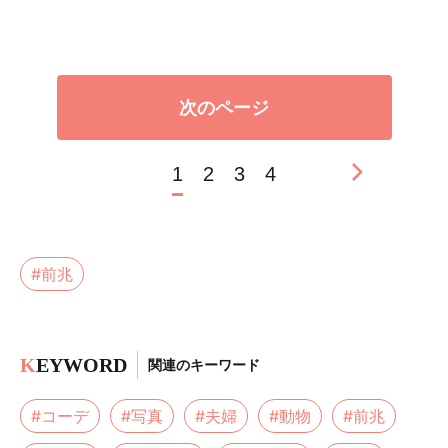
次のページ
1
2
3
4
#前兆
K
EYWORD
関連のキーワード
#コーデ
#写真
#夫婦
#動物
#前兆