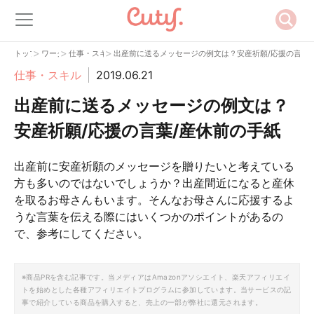
>
>
>
トップ
ワーク
仕事・スキル
出産前に送るメッセージの例文は？安産祈願/応援の言葉/
仕事・スキル
2019.06.21
出産前に送るメッセージの例文は？
安産祈願/応援の言葉/産休前の手紙
出産前に安産祈願のメッセージを贈りたいと考えている
方も多いのではないでしょうか？出産間近になると産休
を取るお母さんもいます。そんなお母さんに応援するよ
うな言葉を伝える際にはいくつかのポイントがあるの
で、参考にしてください。
※商品PRを含む記事です。当メディアはAmazonアソシエイト、楽天アフィリエイ
トを始めとした各種アフィリエイトプログラムに参加しています。当サービスの記
事で紹介している商品を購入すると、売上の一部が弊社に還元されます。