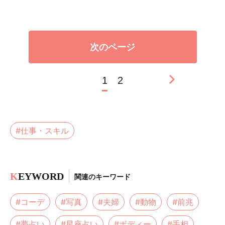
次のページ
1
2
#仕事・スキル
K
EYWORD
関連のキーワード
#コーデ
#写真
#夫婦
#動物
#前兆
#夢占い
#星座占い
#ボディー
#手相