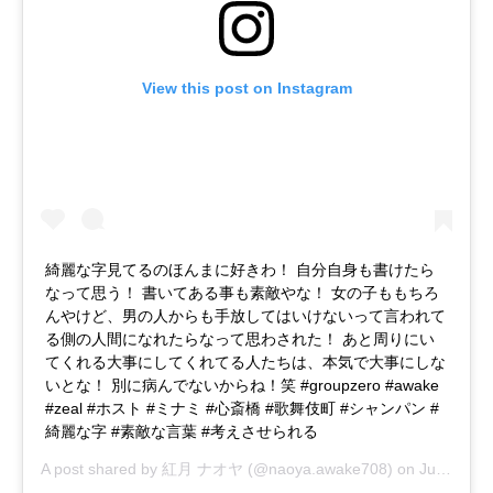
View this post on Instagram
綺麗な字見てるのほんまに好きわ！ 自分自身も書けたら
なって思う！ 書いてある事も素敵やな！ 女の子ももちろ
んやけど、男の人からも手放してはいけないって言われて
る側の人間になれたらなって思わされた！ あと周りにい
てくれる大事にしてくれてる人たちは、本気で大事にしな
いとな！ 別に病んでないからね！笑 #groupzero #awake
#zeal #ホスト #ミナミ #心斎橋 #歌舞伎町 #シャンパン #
綺麗な字 #素敵な言葉 #考えさせられる
A post shared by
紅月 ナオヤ
(@naoya.awake708) on
Jun 23, 2018 at 1:07am PDT