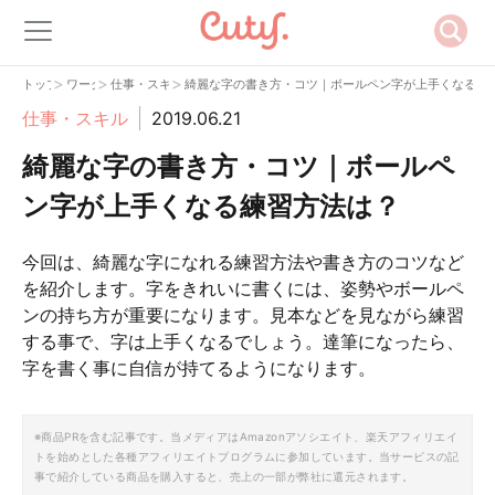
>
>
>
トップ
ワーク
仕事・スキル
綺麗な字の書き方・コツ｜ボールペン字が上手くなる練
仕事・スキル
2019.06.21
綺麗な字の書き方・コツ｜ボールペ
ン字が上手くなる練習方法は？
今回は、綺麗な字になれる練習方法や書き方のコツなど
を紹介します。字をきれいに書くには、姿勢やボールペ
ンの持ち方が重要になります。見本などを見ながら練習
する事で、字は上手くなるでしょう。達筆になったら、
字を書く事に自信が持てるようになります。
※商品PRを含む記事です。当メディアはAmazonアソシエイト、楽天アフィリエイ
トを始めとした各種アフィリエイトプログラムに参加しています。当サービスの記
事で紹介している商品を購入すると、売上の一部が弊社に還元されます。