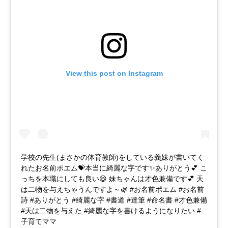
View this post on Instagram
学校の先生(まさかの体育教師)をしている義妹が書いてく
れたお名前ポエム💝本当に綺麗な字です✨ありがとう💕 こ
っちを本職にしても良い😆 妹ちゃんは才色兼備です💕 天
は二物を与えちゃうんですよ～🌿 #お名前ポエム #お名前
詩 #ありがとう #綺麗な字 #書道 #達筆 #命名書 #才色兼備
#天は二物を与えた #綺麗な字を書けるようになりたい #
子育てママ