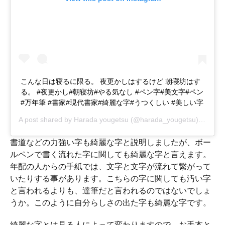
こんな日は寝るに限る。 夜更かしはするけど 朝寝坊はす
る。 #夜更かし#朝寝坊#やる気なし #ペン字#美文字#ペン
#万年筆 #書家#現代書家#綺麗な字#うつくしい #美しい字
A post shared by
Harada yougetsu
(@harada_yougetsu) on
Sep 
書道などの力強い字も綺麗な字と説明しましたが、ボー
ルペンで書く流れた字に関しても綺麗な字と言えます。
年配の人からの手紙では、文字と文字が流れて繋がって
いたりする事があります。こちらの字に関しても汚い字
と言われるよりも、達筆だと言われるのではないでしょ
うか。このように自分らしさの出た字も綺麗な字です。
綺麗な字とは見る人によって変わりますので、お手本と