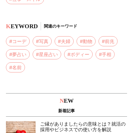
K
EYWORD
関連のキーワード
#コーデ
#写真
#夫婦
#動物
#前兆
#夢占い
#星座占い
#ボディー
#手相
#名前
N
EW
新着記事
ご縁がありましたらの意味とは？就活の
採用やビジネスでの使い方を解説