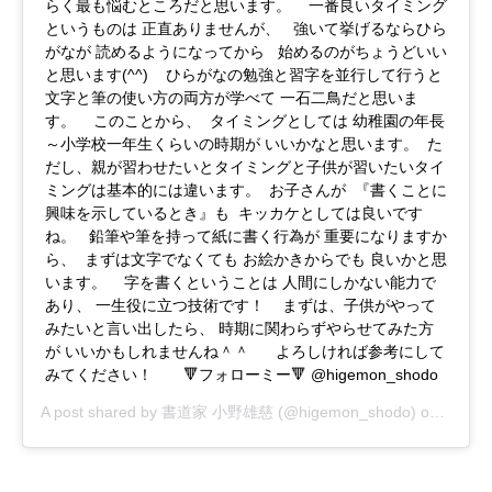
らく最も悩むところだと思います。 一番良いタイミング
というものは 正直ありませんが、 強いて挙げるならひら
がなが 読めるようになってから 始めるのがちょうどいい
と思います(^^) ひらがなの勉強と習字を並行して行うと
文字と筆の使い方の両方が学べて 一石二鳥だと思いま
す。 このことから、 タイミングとしては 幼稚園の年長
～小学校一年生くらいの時期が いいかなと思います。 た
だし、親が習わせたいとタイミングと子供が習いたいタイ
ミングは基本的には違います。 お子さんが 『書くことに
興味を示しているとき』も キッカケとしては良いです
ね。 鉛筆や筆を持って紙に書く行為が 重要になりますか
ら、 まずは文字でなくても お絵かきからでも 良いかと思
います。 字を書くということは 人間にしかない能力で
あり、 一生役に立つ技術です！ まずは、子供がやって
みたいと言い出したら、 時期に関わらずやらせてみた方
が いいかもしれませんね＾＾ よろしければ参考にして
みてください！ 🔻フォローミー🔻 @higemon_shodo
A post shared by
書道家 小野雄慈
(@higemon_shodo) on
Dec 2,