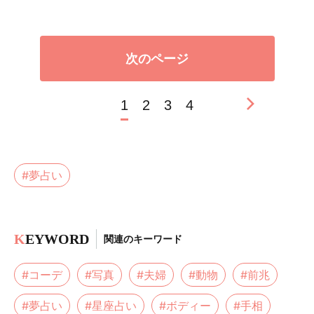
次のページ
1
2
3
4
#夢占い
K
EYWORD
関連のキーワード
#コーデ
#写真
#夫婦
#動物
#前兆
#夢占い
#星座占い
#ボディー
#手相