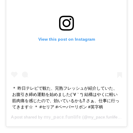
View this post on Instagram
＊ 昨日テレビで観た、完熟フレッシュが紹介していた、
お腹引き締め運動を始めました(´∀｀*) 結構はやくに軽い
筋肉痛を感じたので、効いているかも⁈ さぁ、仕事に行っ
てきます☆ ＊ #セリア #ペーパーリボン #英字柄
A post shared by
𝕞𝕪_𝕡𝕒𝕔𝕖.𝕗𝕦𝕟𝕝𝕚𝕗𝕖
(@my_pace.funlife) on
May