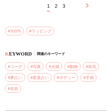
1
2
3
#100均
#ラッピング
K
EYWORD
関連のキーワード
#コーデ
#写真
#夫婦
#動物
#前兆
#夢占い
#星座占い
#ボディー
#手相
#名前