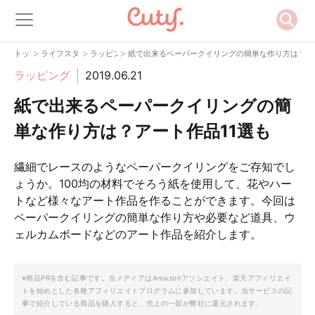
>
>
>
トップ
ライフスタイル
ラッピング
紙で出来るペーパークイリングの簡単な作り方は？アー
ラッピング
2019.06.21
紙で出来るペーパークイリングの簡
単な作り方は？アート作品11選も
繊細でレースのようなペーパークイリングをご存知でし
ょうか。100均の材料でそろう紙を使用して、花やハー
トなど様々なアート作品を作ることができます。今回は
ペーパークイリングの簡単な作り方や必要など道具、ウ
ェルカムボードなどのアート作品を紹介します。
※商品PRを含む記事です。当メディアはAmazonアソシエイト、楽天アフィリエイ
トを始めとした各種アフィリエイトプログラムに参加しています。当サービスの記
事で紹介している商品を購入すると、売上の一部が弊社に還元されます。