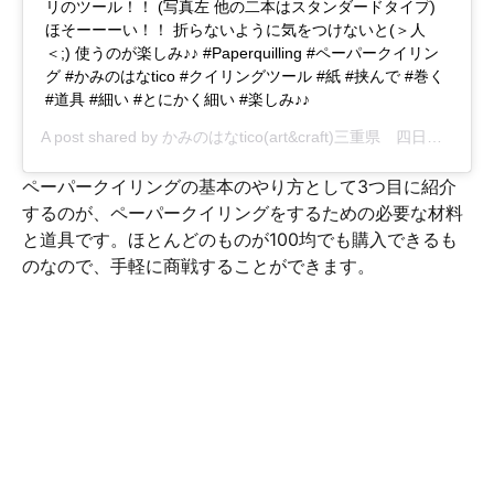
リのツール！！ (写真左 他の二本はスタンダードタイプ)
ほそーーーい！！ 折らないように気をつけないと(＞人
＜;) 使うのが楽しみ♪♪ #Paperquilling #ペーパークイリン
グ #かみのはなtico #クイリングツール #紙 #挟んで #巻く
#道具 #細い #とにかく細い #楽しみ♪♪
A post shared by
かみのはなtico(art&craft)三重県 四日市
(@kami
ペーパークイリングの基本のやり方として3つ目に紹介
するのが、ペーパークイリングをするための必要な材料
と道具です。ほとんどのものが100均でも購入できるも
のなので、手軽に商戦することができます。