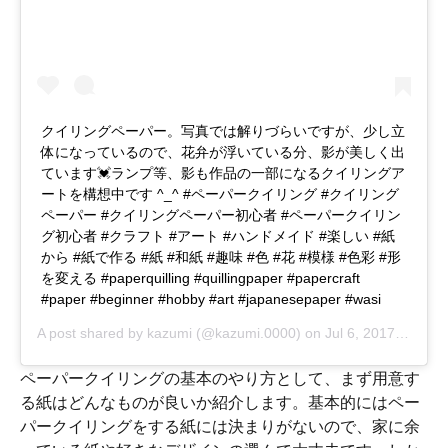
クイリングペーパー。写真では解りづらいですが、少し立
体になっているので、花弁が浮いている分、影が美しく出
ています💓ランプ等、影も作品の一部になるクイリングア
ートを構想中です ^_^ #ペーパークイリング #クイリング
ペーパー #クイリングペーパー初心者 #ペーパークイリン
グ初心者 #クラフト #アート #ハンドメイド #楽しい #紙
から #紙で作る #紙 #和紙 #趣味 #色 #花 #模様 #色彩 #形
を変える #paperquilling #quillingpaper #papercraft
#paper #beginner #hobby #art #japanesepaper #wasi
A post shared by
kazumi
(@kazumi.0000) on
Jul 6, 2017 at 2:21pm PDT
ペーパークイリングの基本のやり方として、まず用意す
る紙はどんなものが良いか紹介します。基本的にはペー
パークイリングをする紙には決まりがないので、家に余