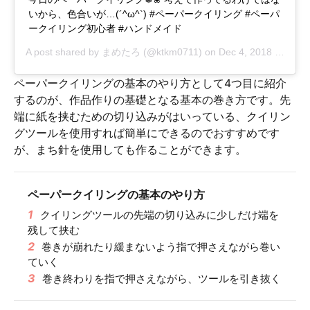
いから、色合いが…(´^ω^`) #ペーパークイリング #ペーパ
ークイリング初心者 #ハンドメイド
A post shared by
まめたろ
(@ktkm0711) on
Dec 4, 2018 at 11:33pm PST
ペーパークイリングの基本のやり方として4つ目に紹介
するのが、作品作りの基礎となる基本の巻き方です。先
端に紙を挟むための切り込みがはいっている、クイリン
グツールを使用すれば簡単にできるのでおすすめです
が、まち針を使用しても作ることができます。
ペーパークイリングの基本のやり方
1
クイリングツールの先端の切り込みに少しだけ端を
残して挟む
2
巻きが崩れたり緩まないよう指で押さえながら巻い
ていく
3
巻き終わりを指で押さえながら、ツールを引き抜く