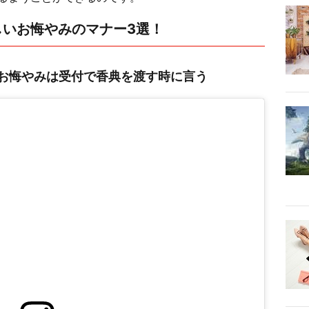
しいお悔やみのマナー3選！
お悔やみは受付で香典を渡す時に言う