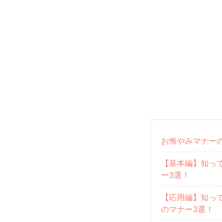
お悔やみマナー
【基本編】知っ
ー3選！
【応用編】知っ
のマナー3選！