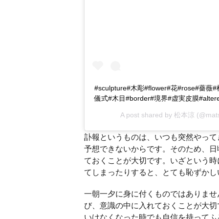
#sculpture#木彫#flower#花#rose#薔薇
儀式#木目#border#境界#虚実皮膜#altered
A post shared by
松本涼
(@mats
訃報というものは、いつも突然やって
予想できないからです。そのため、日
ておくことが大切です。いざという時
てしまったりすると、とても恥ずかし
一朝一夕に身に付くものではありませ
び、意識の中に入れておくことが大切
いけなくなった時でも自信を持ってふ