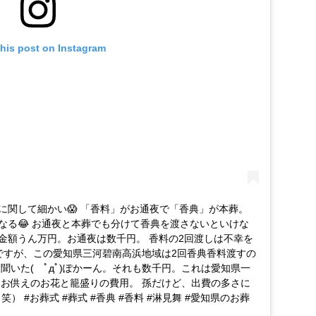
this post on Instagram
に関して細かい😱 「香料」がお通夜で「香典」が本葬。
なる😂 お通夜と本葬でも分けて香典を渡さないといけな
金額うん万円。お通夜は数千円。 香料の2回渡しは不幸を
ですが、この愛知県三河碧南高浜地域は2回香典香料渡すの
聞いた( ﾟдﾟ)ぽかーん。それも数千円。これは愛知県一
、お供えのお花と籠盛りの費用。 孫だけど、出費の多さに
） #お葬式 #葬式 #香典 #香料 #淋見舞 #愛知県のお葬