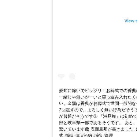
View 
愛知に嫁いでビックリ！お葬式での香典
一緒じゃ無いかーいと突っ込み入れたく
い。金額は香典がお葬式で世間一般的な
2回渡すので、よろしく無い行為だそう
が普通だそうです💦 「淋見舞」は初めて
部と岐阜県一部であるそうです。 あと
驚いています😱 表面旦那が書きました（笑
式 #家計簿 #節約 #家計管理