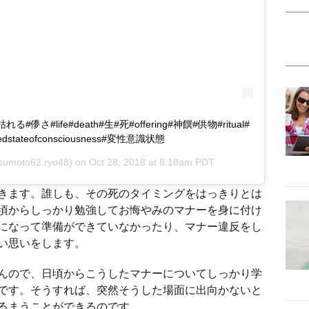
#枯れる#儚さ#life#death#生#死#offering#神饌#供物#ritual#
stateofconsciousness#変性意識状態
umoto62.ryo48) on
Oct 28, 2018 at 8:18am PDT
きます。誰しも、その死のタイミングをはっきりとは
頃からしっかり勉強してお悔やみのマナーを身に付け
になって準備ができていなかったり、マナー違反をし
い思いをします。
んので、日頃からこうしたマナーについてしっかり学
です。そうすれば、突然そうした場面に出向かないと
るまうことができるのです。