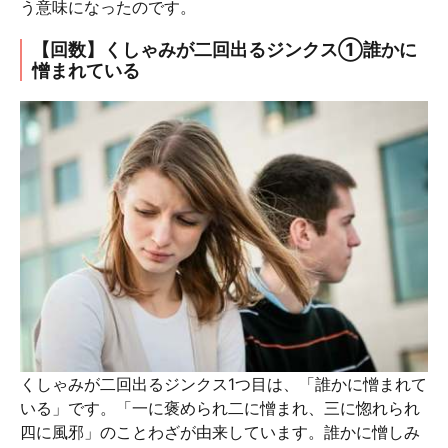
う意味になったのです。
【回数】くしゃみが二回出るジンクス①誰かに
憎まれている
くしゃみが二回出るジンクス1つ目は、「誰かに憎まれて
いる」です。「一に褒められ二に憎まれ、三に惚れられ
四に風邪」のことわざが由来しています。誰かに憎しみ