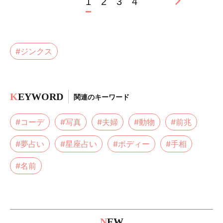
1
2
3
4
#ジンクス
K
EYWORD
関連のキーワード
#コーデ
#写真
#夫婦
#動物
#前兆
#夢占い
#星座占い
#ボディー
#手相
#名前
N
EW