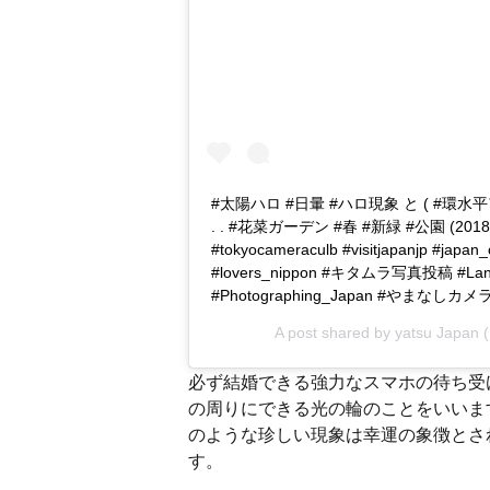
#太陽ハロ #日暈 #ハロ現象 と ( #環水平
. . #花菜ガーデン #春 #新緑 #公園 (201
#tokyocameraculb #visitjapanjp #japan_
#lovers_nippon #キタムラ写真投稿 #Landsca
#Photographing_Japan #やまなし
A post shared by
yatsu Japan
(
必ず結婚できる強力なスマホの待ち受
の周りにできる光の輪のことをいいま
のような珍しい現象は幸運の象徴とさ
す。