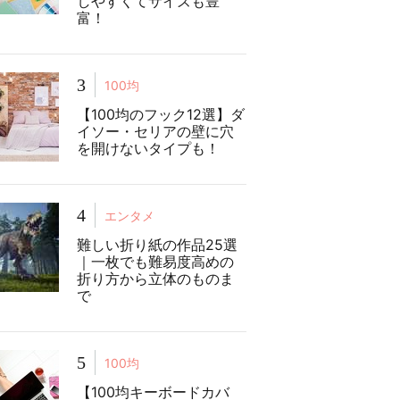
しやすくてサイズも豊
富！
3
100均
【100均のフック12選】ダ
イソー・セリアの壁に穴
を開けないタイプも！
4
エンタメ
難しい折り紙の作品25選
｜一枚でも難易度高めの
折り方から立体のものま
で
5
100均
【100均キーボードカバ