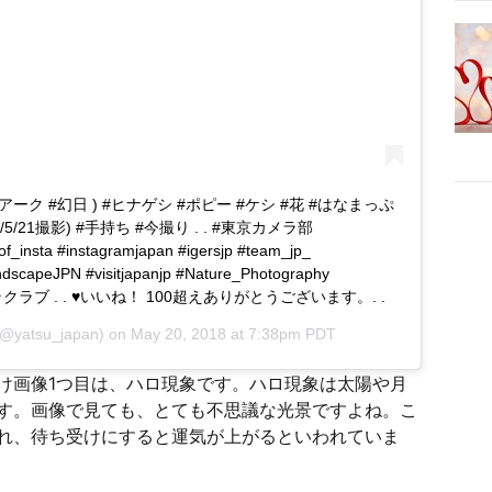
アーク #幻日 ) #ヒナゲシ #ポピー #ケシ #花 #はなまっぷ
8/5/21撮影) #手持ち #今撮り . . #東京カメラ部
of_insta #instagramjapan #igersjp #team_jp_
peJPN #visitjapanjp #Nature_Photography
カメラクラブ . . ♥いいね！ 100超えありがとうございます。. .
@yatsu_japan) on
May 20, 2018 at 7:38pm PDT
け画像1つ目は、ハロ現象です。ハロ現象は太陽や月
す。画像で見ても、とても不思議な光景ですよね。こ
れ、待ち受けにすると運気が上がるといわれていま