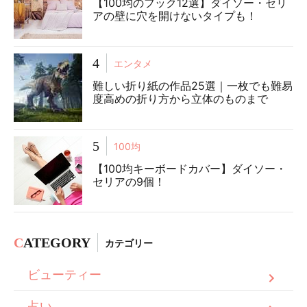
【100均のフック12選】ダイソー・セリ
アの壁に穴を開けないタイプも！
4
エンタメ
難しい折り紙の作品25選｜一枚でも難易
度高めの折り方から立体のものまで
5
100均
【100均キーボードカバー】ダイソー・
セリアの9個！
C
ATEGORY
カテゴリー
ビューティー
占い