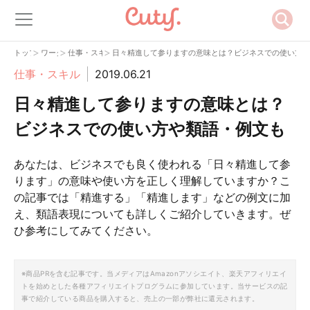
>
>
>
トップ
ワーク
仕事・スキル
日々精進して参りますの意味とは？ビジネスでの使い方や
仕事・スキル
2019.06.21
日々精進して参りますの意味とは？
ビジネスでの使い方や類語・例文も
あなたは、ビジネスでも良く使われる「日々精進して参
ります」の意味や使い方を正しく理解していますか？こ
の記事では「精進する」「精進します」などの例文に加
え、類語表現についても詳しくご紹介していきます。ぜ
ひ参考にしてみてください。
※商品PRを含む記事です。当メディアはAmazonアソシエイト、楽天アフィリエイ
トを始めとした各種アフィリエイトプログラムに参加しています。当サービスの記
事で紹介している商品を購入すると、売上の一部が弊社に還元されます。