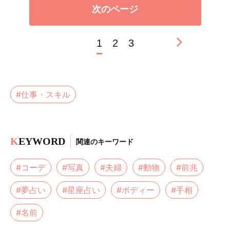
次のページ
1
2
3
#仕事・スキル
K
EYWORD
関連のキーワード
#コーデ
#写真
#夫婦
#動物
#前兆
#夢占い
#星座占い
#ボディー
#手相
#名前