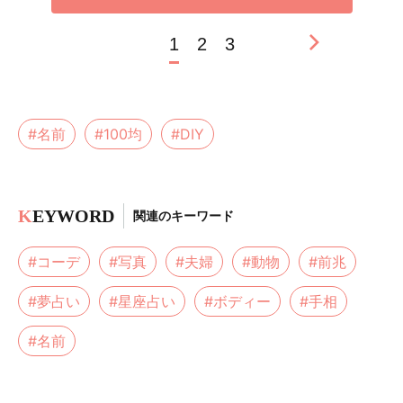
1
2
3
#名前
#100均
#DIY
K
EYWORD
関連のキーワード
#コーデ
#写真
#夫婦
#動物
#前兆
#夢占い
#星座占い
#ボディー
#手相
#名前