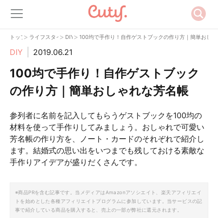
>
>
>
トップ
ライフスタイル
DIY
100均で手作り！自作ゲストブックの作り方｜簡単おしゃ
DIY
2019.06.21
100均で手作り！自作ゲストブック
の作り方｜簡単おしゃれな芳名帳
参列者に名前を記入してもらうゲストブックを100均の
材料を使って手作りしてみましょう。おしゃれで可愛い
芳名帳の作り方を、ノート・カードのそれぞれで紹介し
ます。結婚式の思い出をいつまでも残しておける素敵な
手作りアイデアが盛りだくさんです。
※商品PRを含む記事です。当メディアはAmazonアソシエイト、楽天アフィリエイ
トを始めとした各種アフィリエイトプログラムに参加しています。当サービスの記
事で紹介している商品を購入すると、売上の一部が弊社に還元されます。