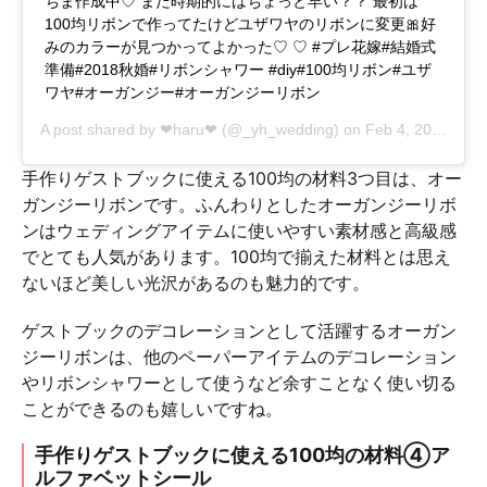
ちま作成中♡ まだ時期的にはちょっと早い？？ 最初は
100均リボンで作ってたけどユザワヤのリボンに変更🎀好
みのカラーが見つかってよかった♡ ♡ #プレ花嫁#結婚式
準備#2018秋婚#リボンシャワー #diy#100均リボン#ユザ
ワヤ#オーガンジー#オーガンジーリボン
A post shared by
❤︎haru❤︎
(@_yh_wedding) on
Feb 4, 2018 at 10:03pm PST
手作りゲストブックに使える100均の材料3つ目は、オー
ガンジーリボンです。ふんわりとしたオーガンジーリボ
ンはウェディングアイテムに使いやすい素材感と高級感
でとても人気があります。100均で揃えた材料とは思え
ないほど美しい光沢があるのも魅力的です。
ゲストブックのデコレーションとして活躍するオーガン
ジーリボンは、他のペーパーアイテムのデコレーション
やリボンシャワーとして使うなど余すことなく使い切る
ことができるのも嬉しいですね。
手作りゲストブックに使える100均の材料④ア
ルファベットシール