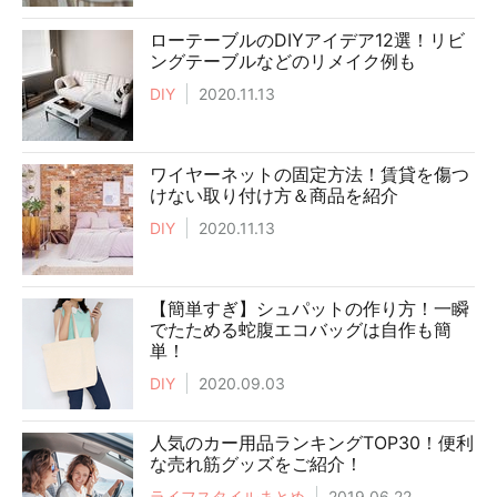
ローテーブルのDIYアイデア12選！リビ
ングテーブルなどのリメイク例も
DIY
2020.11.13
ワイヤーネットの固定方法！賃貸を傷つ
けない取り付け方＆商品を紹介
DIY
2020.11.13
【簡単すぎ】シュパットの作り方！一瞬
でたためる蛇腹エコバッグは自作も簡
単！
DIY
2020.09.03
人気のカー用品ランキングTOP30！便利
な売れ筋グッズをご紹介！
ライフスタイルまとめ
2019.06.22