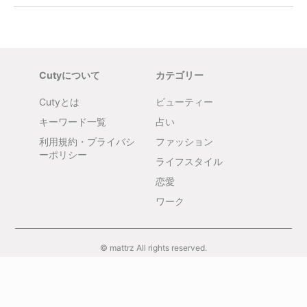
Cutyについて
カテゴリー
Cutyとは
ビューティー
キーワード一覧
占い
利用規約・プライバシ
ファッション
ーポリシー
ライフスタイル
恋愛
ワーク
© mattrz All rights reserved.