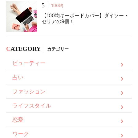
5
100均
【100均キーボードカバー】ダイソー・
セリアの9個！
C
ATEGORY
カテゴリー
ビューティー
占い
ファッション
ライフスタイル
恋愛
ワーク