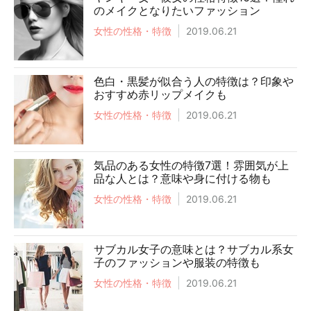
のメイクとなりたいファッション
女性の性格・特徴
2019.06.21
色白・黒髪が似合う人の特徴は？印象や
おすすめ赤リップメイクも
女性の性格・特徴
2019.06.21
気品のある女性の特徴7選！雰囲気が上
品な人とは？意味や身に付ける物も
女性の性格・特徴
2019.06.21
サブカル女子の意味とは？サブカル系女
子のファッションや服装の特徴も
女性の性格・特徴
2019.06.21