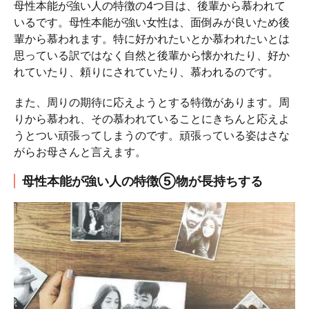
母性本能が強い人の特徴の4つ目は、後輩から慕われて
いるです。母性本能が強い女性は、面倒みが良いため後
輩から慕われます。特に好かれたいとか慕われたいとは
思っている訳ではなく自然と後輩から懐かれたり、好か
れていたり、頼りにされていたり、慕われるのです。
また、周りの期待に応えようとする特徴があります。周
りから慕われ、その慕われていることにきちんと応えよ
うとつい頑張ってしまうのです。頑張っている姿はさな
がらお母さんと言えます。
母性本能が強い人の特徴⑤物が長持ちする