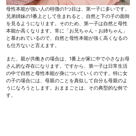
母性本能が強い人の特徴の1つ目は、第一子に多いです。
兄弟姉妹の1番上として生まれると、自然と下の子の面倒
を見るようになります。そのため、第一子は自然と母性
本能か高くなります。常に「お兄ちゃん・お姉ちゃん」
と慕われているので、自然と母性本能が強く高くなるの
も仕方ないと言えます。
また、親が共働きの場合は、1番上が家に中で小さなお母
さん的な存在になります。ですから、第一子は日常生活
の中で自然と母性本能が身についていくのです。特に女
の子の場合には、母親のことを真似して自分も母親のよ
うになろうとします。おままごとは、その典型的な例で
す。