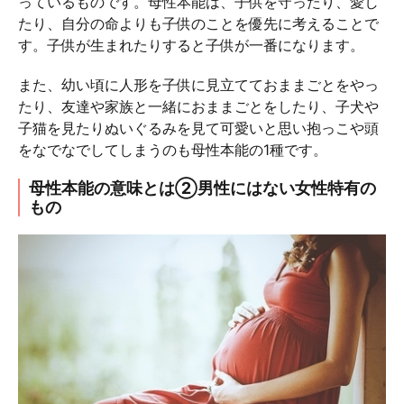
っているものです。母性本能は、子供を守ったり、愛し
たり、自分の命よりも子供のことを優先に考えることで
す。子供が生まれたりすると子供が一番になります。
また、幼い頃に人形を子供に見立てておままごとをやっ
たり、友達や家族と一緒におままごとをしたり、子犬や
子猫を見たりぬいぐるみを見て可愛いと思い抱っこや頭
をなでなでしてしまうのも母性本能の1種です。
母性本能の意味とは②男性にはない女性特有の
もの