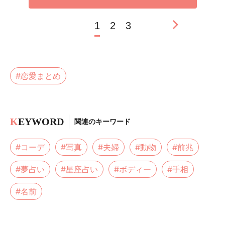
1
2
3
#恋愛まとめ
K
EYWORD
関連のキーワード
#コーデ
#写真
#夫婦
#動物
#前兆
#夢占い
#星座占い
#ボディー
#手相
#名前