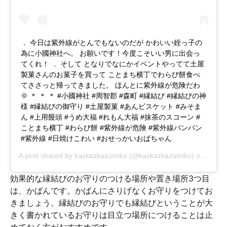
． 今日は紫外線がとんでもないのだが かわいい姪っ子の
為に小國神社へ。 お願いです！今度こそいい男に出会っ
てくれ！ ． そして となりでなにかイベントやってて土屋
製菓さんのお菓子を買って ことまち横丁でわらび餅食べ
てささっと帰ってきました。 ほんとに紫外線が危険だわ
🌞 ＊ ＊ ＊ #小國神社 #周智郡 #森町 #縁結び #縁結びの神
様 #縁結びの御守り #土屋製菓 #あんビスケット #みそま
ん #上用饅頭 #うめ大福 #れもん大福 #抹茶のスコーン #
ことまち横丁 #わらび餅 #紫外線が危険 #紫外線バンバン
#紫外線 #日焼けこわい #おせっかいおばちゃん
A post shared by
kazkazkazumiko
(@kazkazkazumiko) on
May 2
効果的な縁結びのお守りのつける場所や置き場所3つ目
は、かばんです。かばんにさりげなくお守りをつけてお
きましょう。縁結びのお守りでも縁結びということが大
きく書かれているお守りは目立つ場所につけることは止