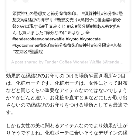
須賀神社の懸想文と節分祭御朱印。 #須賀神社#節分祭#懸
想文#縁結びの御守り #懸想文売り#烏帽子に覆面姿#節分
祭のみ出現する#干支みくじ #戌 #節分餅#梅あん#ゆずあ
ん も買いました#節分なのに豆はなし 😅
#tendercoffeewonderwaffle #kyoto #kyotocafe
#kyotoshrine#御朱印#節分祭御朱印#神社#節分限定#京都
#左京区#聖護院
A post shared by
Tender Coffee Wonder Waffle
(@tender_coffee) on
効果的な縁結びのお守りのつける場所や置き場所4つ目
は、化粧ポーチです。化粧ポーチは、女性にとって財布
などと同じくらい重要なアイテムなのではないでしょう
か？かばんと違い、お化粧を直すときなどにしか取り出
さないので縁結びのお守りをつける場所としても最適で
す。
しかも女性の美に関わるアイテムなのでより効果が上が
りそうですよね。化粧ポーチに合いそうなデザインの縁