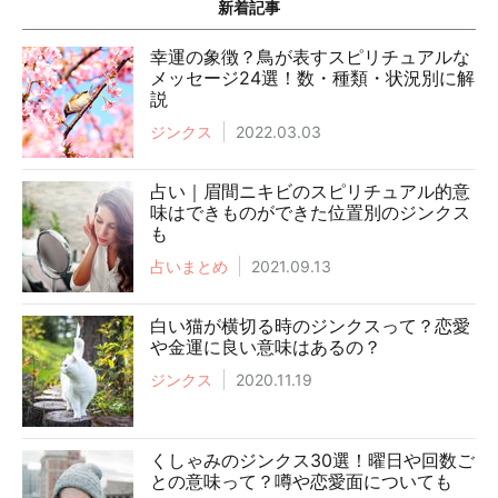
新着記事
幸運の象徴？鳥が表すスピリチュアルな
メッセージ24選！数・種類・状況別に解
説
ジンクス
2022.03.03
占い｜眉間ニキビのスピリチュアル的意
味はできものができた位置別のジンクス
も
占いまとめ
2021.09.13
白い猫が横切る時のジンクスって？恋愛
や金運に良い意味はあるの？
ジンクス
2020.11.19
くしゃみのジンクス30選！曜日や回数ご
との意味って？噂や恋愛面についても