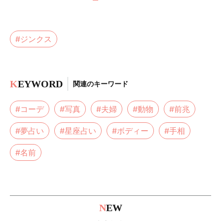
#ジンクス
K
EYWORD
関連のキーワード
#コーデ
#写真
#夫婦
#動物
#前兆
#夢占い
#星座占い
#ボディー
#手相
#名前
N
EW