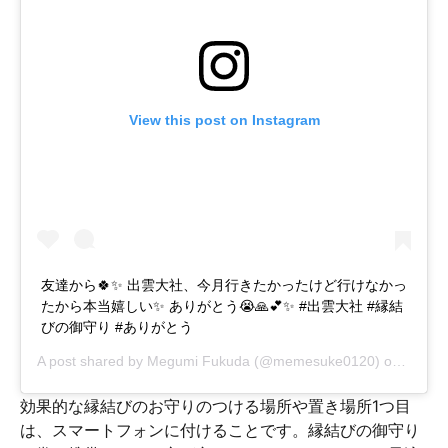
View this post on Instagram
友達から🍀✨ 出雲大社、今月行きたかったけど行けなかっ
たから本当嬉しい✨ ありがとう😭🙏💕✨ #出雲大社 #縁結
びの御守り #ありがとう
A post shared by
Megumi Fukuda
(@memesuke0120) on
Oct 20
効果的な縁結びのお守りのつける場所や置き場所1つ目
は、スマートフォンに付けることです。縁結びの御守り