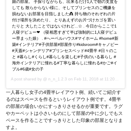
娘の部屋。 手探りながらも、出来るだけ1人で朝の支度を
しても 散らからない様に、そしてプリンセスのご機嫌を
損ねないお部屋を目指しました👸 持ち物のそれぞれの片
付け場所を決めたり、 とりあえずのお片づけカゴを置い
たりと 大したことではないけれど...☆ . 今日からここで1
人寝デビュー❤︎ （寝相悪すぎて半ば強制的に1人寝デビュ
ー早まった娘） . #へーベルハウス#マイホーム #home#新
築#インテリア#子供部屋#部屋作り#kidsroom#キャノピー
#天蓋#シャンデリア#プリンセスベッド#4畳半 #日々のこ
と #暮らし#くらし#暮らしを楽しむ#子供のいる暮らし #
海外インテリアに憧れる#丁寧な暮らしに憧れる#かご#イ
ブル#6歳#女の子
A post shared by @
n_n_1.2.3
on
Feb 11, 2018 at 11:20pm PST
一人暮らし女子の4畳半レイアウト例、続いてご紹介す
るのはスペースを作るというレイアウト例です。4畳半
の部屋の場合いかにすっきりさせるかが重要です。ラグ
やカーペットは小さいものにして部屋の中に少しでもス
ペースを作ることですっきりとした印象の部屋となりま
すよ。