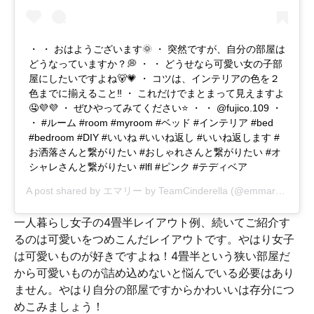
・ ・ おはようございます🌞 ・ 突然ですが、自分の部屋は
どうなっていますか？💭 ・ ・ どうせなら可愛い女の子部
屋にしたいですよね🐻💗 ・ コツは、インテリアの色を２
色までに揃えること‼️ ・ これだけでまとまって見えますよ
🤤💜💜 ・ ぜひやってみてください⭐️ ・ ・ @fujico.109 ・
・ #ルーム #room #myroom #ベッド #インテリア #bed
#bedroom #DIY #いいね #いいね返し #いいね返します #
お洒落さんと繋がりたい #おしゃれさんと繋がりたい #オ
シャレさんと繋がりたい #lfl #ピンク #テディベア
A post shared by
エマリー by TeamCinderella
(@emmary_mag) on
一人暮らし女子の4畳半レイアウト例、続いてご紹介す
るのは可愛いをつめこんだレイアウトです。やはり女子
は可愛いものが好きですよね！4畳半という狭い部屋だ
から可愛いものが詰め込めないと悩んでいる必要はあり
ません。やはり自分の部屋ですからかわいいは存分につ
めこみましょう！