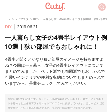
>
>
>
トップ
ライフスタイル
DIY
一人暮らし女子の4畳半レイアウト例10選｜狭い部屋でも
DIY
2019.06.21
一人暮らし女子の4畳半レイアウト例
10選｜狭い部屋でもおしゃれに！
4畳半と聞くとかなり狭い部屋のイメージを持ちますよ
ね？今回は一人暮らし女子の4畳半レイアウトについて
まとめてみました！ベッド派でも布団派でもおしゃれで
可愛いインテリアや便利な収納についてもまとめられて
いますから、是非チェックしてみてください。
※商品PRを含む記事です。当メディアはAmazonアソシエイト、楽天アフィリエイ
トを始めとした各種アフィリエイトプログラムに参加しています。当サービスの記
事で紹介している商品を購入すると、売上の一部が弊社に還元されます。