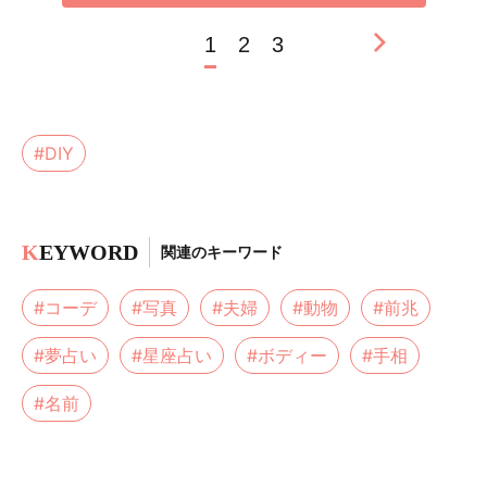
1
2
3
#DIY
K
EYWORD
関連のキーワード
#コーデ
#写真
#夫婦
#動物
#前兆
#夢占い
#星座占い
#ボディー
#手相
#名前