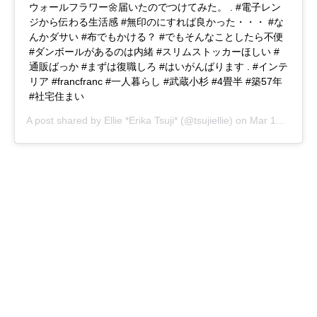
ウォールフラワー🌼届いたのでつけてみた。 . #電子レン
ジから伝わる生活感 #無印のにすれば良かった・・・ #な
んかダサい #布でもかける？ #でもそんなことしたら不便
#ダンボールがあるのは内緒 #スリムストッカーほしい #
通販ばっか #まずは復職しろ #はいがんばります . #インテ
リア #francfranc #一人暮らし #武蔵小杉 #4畳半 #築57年
#社宅住まい
A post shared by
Ellie *Erika Tsuji*
(@tsujiellie) on
Mar 16, 2017 at 11:41pm PDT