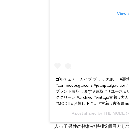
View 
ゴルチェアーカイブ ブラックJKT . #裏地が
#commedesgarcons #jeanpaulgaultier
ブランド買取します #買取 #リユース #
クグリーン #archive #vintage古着 
#MODE #お越し下さい #古着 #古着屋ne
A post shared by
THE MODE
(
一人っ子男性の性格や特徴2個目とし