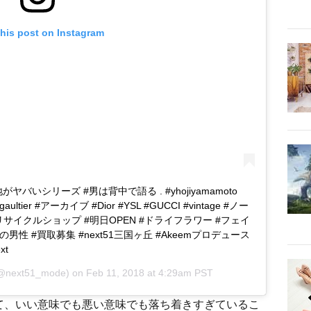
this post on Instagram
ヤバいシリーズ #男は背中で語る . #yhojiyamamoto
 #gaultier #アーカイブ #Dior #YSL #GUCCI #vintage #ノー
リサイクルショップ #明日OPEN #ドライフラワー #フェイ
#大人の男性 #買取募集 #next51三国ヶ丘 #Akeemプロデュース
xt
@next51_mode) on
Feb 11, 2018 at 4:29am PST
て、いい意味でも悪い意味でも落ち着きすぎているこ