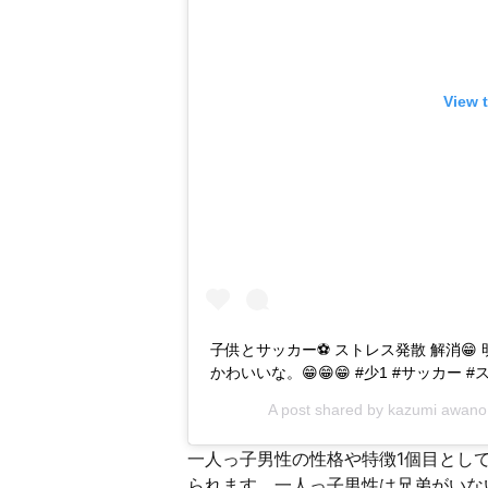
View 
子供とサッカー⚽️ ストレス発散 解消
かわいいな。️😁😁😁 #少1 #サッカー
A post shared by
kazumi awano
一人っ子男性の性格や特徴1個目とし
られます。一人っ子男性は兄弟がいな