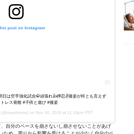
this post on Instagram
 明日は空手強化試合🥋頑張れ👍押忍✌後姿が何とも言えず
 #ストレス発散 #子供と遊び #後姿
(@suyehemei) on
Nov 16, 2018 at 11:14pm PST
て、自分のペースを崩さないし崩させないことがあげ
いため、周りから影響を受けることが少なく自分のペ