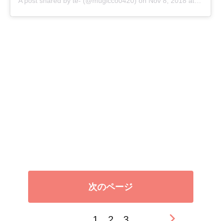
A post shared by
te-
(@mugicco0420) on
Nov 8, 2018 at 4:26am PST
次のページ
1
2
3