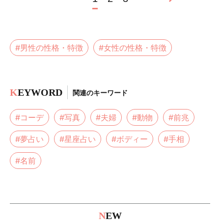
#男性の性格・特徴
#女性の性格・特徴
K
EYWORD
関連のキーワード
#コーデ
#写真
#夫婦
#動物
#前兆
#夢占い
#星座占い
#ボディー
#手相
#名前
N
EW