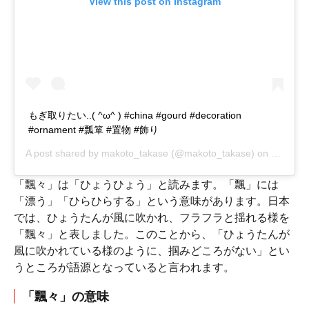
View this post on Instagram
もぎ取りたい..( ^ω^ ) #china #gourd #decoration
#ornament #瓢箪 #置物 #飾り
A post shared by
makoto_takase
(@makoto_takase) on
Nov 15,
「飄々」は「ひょうひょう」と読みます。「飄」には
「漂う」「ひらひらする」という意味があります。日本
では、ひょうたんが風に吹かれ、フラフラと揺れる様を
「飄々」と表しました。このことから、「ひょうたんが
風に吹かれている様のように、掴みどころがない」とい
うところが語源となっていると言われます。
「飄々」の意味