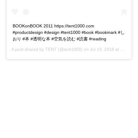
BOOKonBOOK 2011 https://tent1000.com
#productdesign #design #tent1000 #book #bookmark #し
おり #本 #透明な本 #空気を読む #読書 #reading
A post shared by
TENT
(@tent1000) on
Jul 19, 2018 at 7:28pm PDT