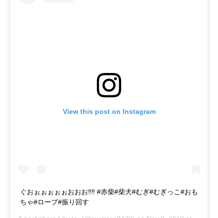
View this post on Instagram
ぐおぉぉぉぉぉおおお‼︎‼︎ #赤柴#柴犬#むぎ#むぎっこ#おも
ちゃ#ロープ#振り回す