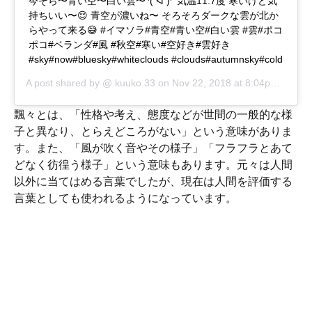
今そら〜青い空〜白い雲〜ᐠ( ᐛ )ᐟ 気温11.7度 寒いけど気
持ちいい〜😌 青空が濃いね〜 そろそろダークな雲が北か
らやって来る😅 #イマソラ#青空#青い空#白い雲 #雲#ポコ
ポコ#ベランダ#風 #秋空#寒い#空好き#雲好き
#sky#now#bluesky#whiteclouds #clouds#autumnsky#cold
A post shared by @
kuuko.33
on
Nov 22, 2018 at 8:04pm PST
飄々とは、「性格や考え、態度などが世間の一般的な様
子と異なり、とらえどころがない」という意味がありま
す。また、「風が吹く音やその様子」「フラフラとあて
どなく彷徨う様子」という意味もあります。元々は人間
以外に当てはめる言葉でしたが、現在は人間を評価する
言葉としても使われるようになっています。