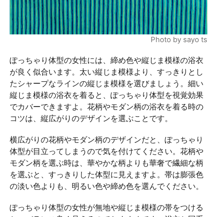
Photo by sayo ts
ぽっちゃり体型の女性には、締め色や縦じま模様の浴衣
が良く似合います。太い縦じま模様より、すっきりとし
たシャープなラインの縦じま模様を選びましょう。細い
縦じま模様の浴衣を着ると、ぽっちゃり体型を視覚効果
でカバーできますよ。花柄やモダン柄の浴衣を着る時の
コツは、縦広がりのデザインを選ぶことです。
横広がりの花柄やモダン柄のデザインだと、ぽっちゃり
体型が目立ってしまうので気を付けてください。花柄や
モダン柄を選ぶ時は、華やかな柄よりも華奢で繊細な柄
を選ぶと、すっきりした体型に見えますよ。帯は膨張色
の淡い色よりも、明るい色や締め色を選んでください。
ぽっちゃり体型の女性が無地や縦じま模様の帯をつける