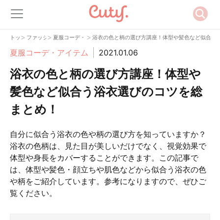
>
>
>
トップ
ファッション
夏服コーデ・アイテム
浴衣の色と柄の選び方講座！体型や髪色など似合う
夏服コーデ・アイテム
2021.01.06
浴衣の色と柄の選び方講座！体型や
髪色など似合う浴衣選びのコツを総
まとめ！
自分に似合う浴衣の色や柄の選び方を知っていますか？
浴衣の色柄は、見た目が美しいだけでなく、視覚効果で
体型や身長をカバーすることができます。この記事で
は、体型や髪色・顔立ちや肌色などから似合う浴衣の色
や柄をご紹介しています。参考になりますので、ぜひご
覧ください。