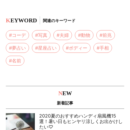
K
EYWORD
関連のキーワード
#コーデ
#写真
#夫婦
#動物
#前兆
#夢占い
#星座占い
#ボディー
#手相
#名前
N
EW
新着記事
2020夏のおすすめハンディ扇風機15
選！暑い日もヒンヤリ涼しくお出かけし
たい♡