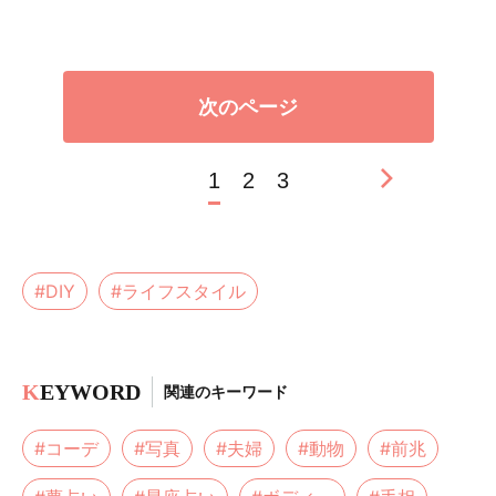
次のページ
1
2
3
#DIY
#ライフスタイル
K
EYWORD
関連のキーワード
#コーデ
#写真
#夫婦
#動物
#前兆