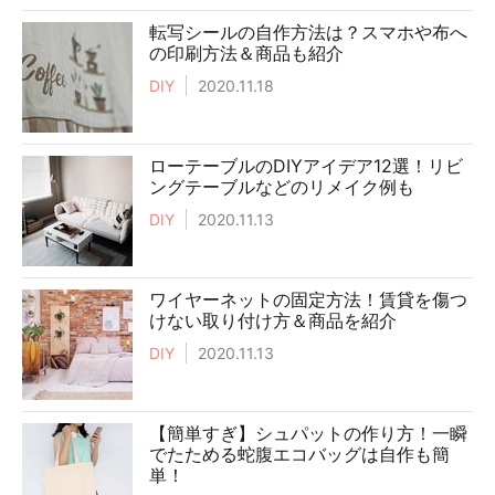
転写シールの自作方法は？スマホや布へ
の印刷方法＆商品も紹介
DIY
2020.11.18
ローテーブルのDIYアイデア12選！リビ
ングテーブルなどのリメイク例も
DIY
2020.11.13
ワイヤーネットの固定方法！賃貸を傷つ
けない取り付け方＆商品を紹介
DIY
2020.11.13
【簡単すぎ】シュパットの作り方！一瞬
でたためる蛇腹エコバッグは自作も簡
単！