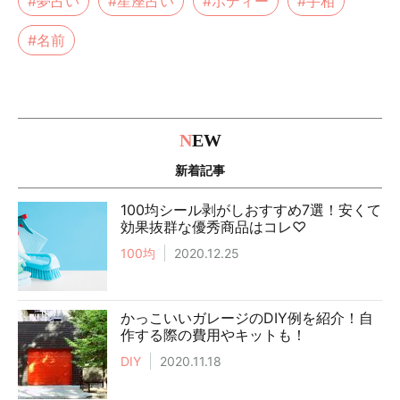
#夢占い
#星座占い
#ボディー
#手相
#名前
N
EW
新着記事
100均シール剥がしおすすめ7選！安くて
効果抜群な優秀商品はコレ♡
100均
2020.12.25
かっこいいガレージのDIY例を紹介！自
作する際の費用やキットも！
DIY
2020.11.18