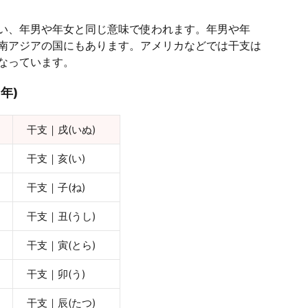
い、年男や年女と同じ意味で使われます。年男や年
南アジアの国にもあります。アメリカなどでは干支は
なっています。
年)
干支｜戌(いぬ)
干支｜亥(い)
干支｜子(ね)
干支｜丑(うし)
干支｜寅(とら)
干支｜卯(う)
干支｜辰(たつ)