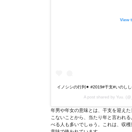
View 
イノシシの行列✷ #2019#干支#いのし
A post shared by
Yuu.
(@_
年男や年女の意味とは、干支を迎えた
こないことから、当たり年と言われる
べる人も多いでしゅう。これは、収穫
意味で使われています。