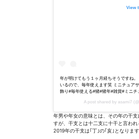
View 
年が明けてもう１ヶ月経ちそうですね。
いるので、毎年使えます笑 ミニチュアサ
飾り#毎年使える#猪#猪年#雑貨#ミニチ
A post shared by
asami7
(@
年男や年女の意味とは、その年の干支
すが、干支とは十二支に十干と言われ
2019年の干支は｢丁｣の｢亥｣となりま