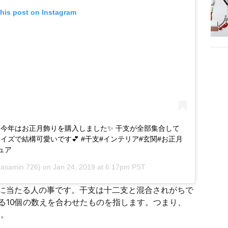
this post on Instagram
 今年はお正月飾りを購入しました✨ 干支が全部集合して
イズで結構可愛いです💕 #干支#インテリア#玄関#お正月
ュア
asamin.726) on
Jan 24, 2019 at 6:17pm PST
に当たる人の事です。干支は十二支と混合されがちで
る10個の数えを合わせたものを指します。つまり、
す。