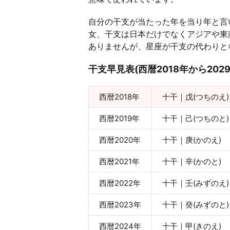
自分の干支が当たった年を当り年と言
女、干支は日本だけでなくアジアや東
ありませんが、星座が干支の代わりと
干支早見表(西暦2018年から2029
西暦2018年
十干｜戊(つちのえ)
西暦2019年
十干｜己(つちのと)
西暦2020年
十干｜庚(かのえ)
西暦2021年
十干｜辛(かのと)
西暦2022年
十干｜壬(みずのえ)
西暦2023年
十干｜癸(みずのと)
西暦2024年
十干｜甲(きのえ)