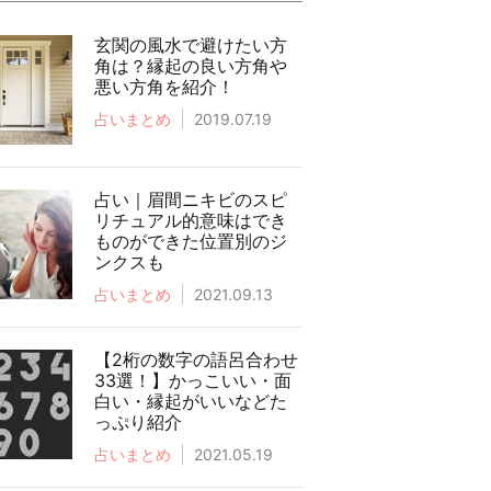
玄関の風水で避けたい方
角は？縁起の良い方角や
悪い方角を紹介！
占いまとめ
2019.07.19
占い｜眉間ニキビのスピ
リチュアル的意味はでき
ものができた位置別のジ
ンクスも
占いまとめ
2021.09.13
【2桁の数字の語呂合わせ
33選！】かっこいい・面
白い・縁起がいいなどた
っぷり紹介
占いまとめ
2021.05.19