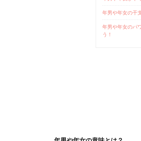
年男や年女の干
年男や年女のパ
う！
年男や年女の意味とは？