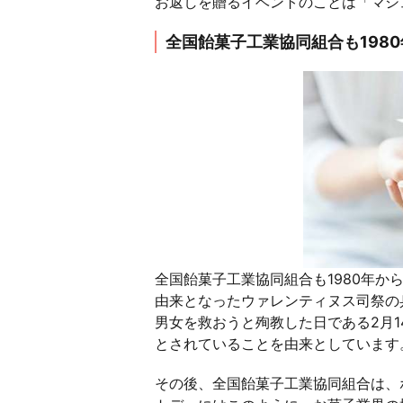
お返しを贈るイベントのことは「マシ
全国飴菓子工業協同組合も198
全国飴菓子工業協同組合も1980年
由来となったウァレンティヌス司祭の
男女を救おうと殉教した日である2月
とされていることを由来としています
その後、全国飴菓子工業協同組合は、