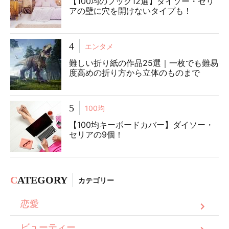
【100均のフック12選】ダイソー・セリ
アの壁に穴を開けないタイプも！
4
エンタメ
難しい折り紙の作品25選｜一枚でも難易
度高めの折り方から立体のものまで
5
100均
【100均キーボードカバー】ダイソー・
セリアの9個！
C
ATEGORY
カテゴリー
恋愛
ビューティー