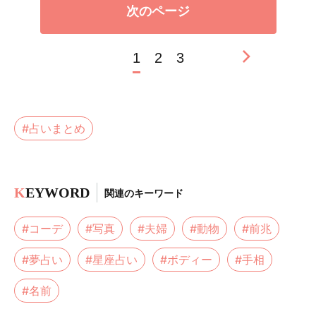
次のページ
1
2
3
#占いまとめ
K
EYWORD
関連のキーワード
#コーデ
#写真
#夫婦
#動物
#前兆
#夢占い
#星座占い
#ボディー
#手相
#名前