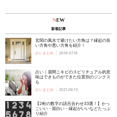
N
EW
新着記事
玄関の風水で避けたい方角は？縁起の良
い方角や悪い方角を紹介！
占いまとめ
2019.07.19
占い｜眉間ニキビのスピリチュアル的意
味はできものができた位置別のジンクス
も
占いまとめ
2021.09.13
【2桁の数字の語呂合わせ33選！】かっ
こいい・面白い・縁起がいいなどたっぷ
り紹介