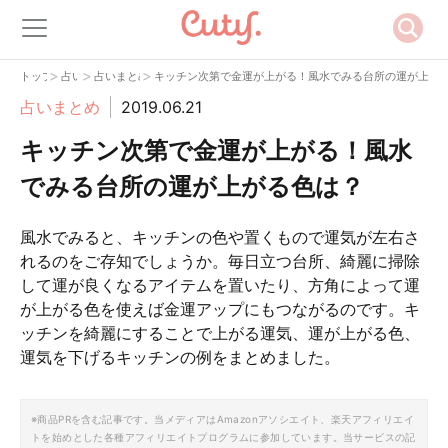
>
>
>
トップ
占い
占いまとめ
キッチン次第で金運が上がる！風水でみる台所の運が上が
占いまとめ
2019.06.21
キッチン次第で金運が上がる！風水
でみる台所の運が上がる色は？
風水でみると、キッチンの色や置くもので運気が左右さ
れるのをご存知でしょうか。毎日立つ台所、綺麗に掃除
して運が良くなるアイテムを置いたり、方角によって運
が上がる色を使えば金運アップにもつながるのです。キ
ッチンを綺麗にすることで上がる運気、運が上がる色、
運気を下げるキッチンの例をまとめました。
※商品PRを含む記事です。当メディアはAmazonアソシエイト、楽天アフィリエイ
トを始めとした各種アフィリエイトプログラムに参加しています。当サービスの記