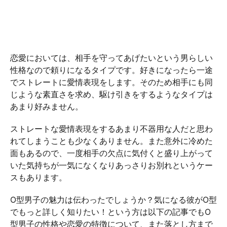
恋愛においては、相手を守ってあげたいという男らしい
性格なので頼りになるタイプです。好きになったら一途
でストレートに愛情表現をします。そのため相手にも同
じような素直さを求め、駆け引きをするようなタイプは
あまり好みません。
ストレートな愛情表現をするあまり不器用な人だと思わ
れてしまうことも少なくありません。また意外に冷めた
面もあるので、一度相手の欠点に気付くと盛り上がって
いた気持ちが一気になくなりあっさりお別れというケー
スもあります。
O型男子の魅力は伝わったでしょうか？気になる彼がO型
でもっと詳しく知りたい！という方は以下の記事でもO
型男子の性格や恋愛の特徴について、また落とし方まで