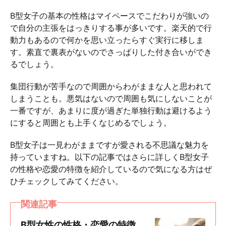
B型女子の基本の性格はマイペースでこだわりが強いの
で自分の主張をはっきりする事が多いです。楽天的で行
動力もあるので何かを思い立ったらすぐ実行に移しま
す。素直で裏表がないのでさっぱりした付き合いができ
るでしょう。
集団行動が苦手なので周囲からわがままな人と思われて
しまうことも。悪気はないので周囲も気にしないことが
一番ですが、あまりに度が過ぎた単独行動は避けるよう
にすると周囲とも上手くなじめるでしょう。
B型女子は一見わがままですが愛される不思議な魅力を
持っていますね。以下の記事ではさらに詳しくB型女子
の性格や恋愛の特徴を紹介しているので気になる方はぜ
ひチェックしてみてください。
関連記事
B型女性の性格・恋愛の特徴