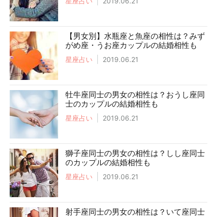
星座占い
2019.06.21
【男女別】水瓶座と魚座の相性は？みず
がめ座・うお座カップルの結婚相性も
星座占い
2019.06.21
牡牛座同士の男女の相性は？おうし座同
士のカップルの結婚相性も
星座占い
2019.06.21
獅子座同士の男女の相性は？しし座同士
のカップルの結婚相性も
星座占い
2019.06.21
射手座同士の男女の相性は？いて座同士