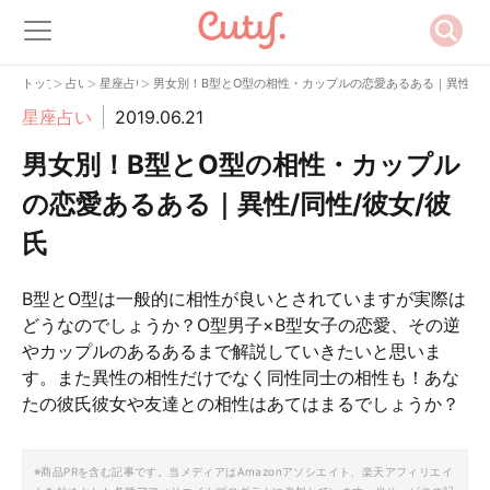
>
>
>
トップ
占い
星座占い
男女別！B型とO型の相性・カップルの恋愛あるある｜異性/同性
星座占い
2019.06.21
男女別！B型とO型の相性・カップル
の恋愛あるある｜異性/同性/彼女/彼
氏
B型とO型は一般的に相性が良いとされていますが実際は
どうなのでしょうか？O型男子×B型女子の恋愛、その逆
やカップルのあるあるまで解説していきたいと思いま
す。また異性の相性だけでなく同性同士の相性も！あな
たの彼氏彼女や友達との相性はあてはまるでしょうか？
※商品PRを含む記事です。当メディアはAmazonアソシエイト、楽天アフィリエイ