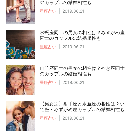
のカップルの結婚相性も
星座占い
2019.06.21
水瓶座同士の男女の相性は？みずがめ座
同士のカップルの結婚相性も
星座占い
2019.06.21
山羊座同士の男女の相性は？やぎ座同士
のカップルの結婚相性も
星座占い
2019.06.21
【男女別】射手座と水瓶座の相性は？い
て座・みずがめ座カップルの結婚相性も
星座占い
2019.06.21