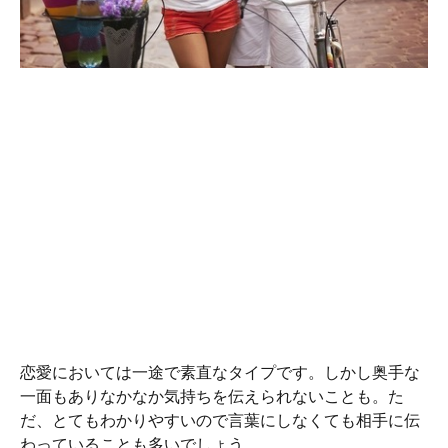
恋愛においては一途で素直なタイプです。しかし奥手な
一面もありなかなか気持ちを伝えられないことも。た
だ、とてもわかりやすいので言葉にしなくても相手に伝
わっていることも多いでしょう。