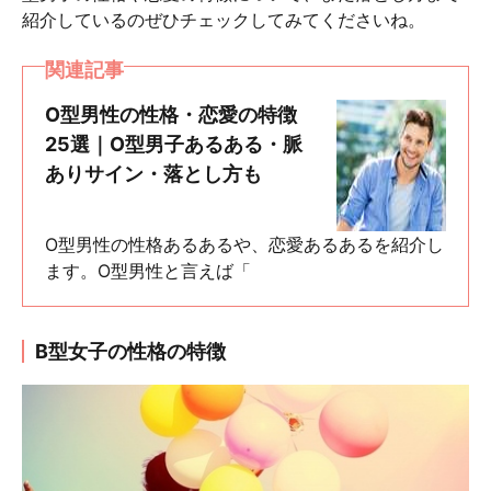
紹介しているのぜひチェックしてみてくださいね。
関連記事
O型男性の性格・恋愛の特徴
25選｜O型男子あるある・脈
ありサイン・落とし方も
O型男性の性格あるあるや、恋愛あるあるを紹介し
ます。O型男性と言えば「
B型女子の性格の特徴