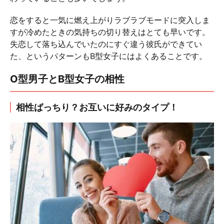
恋をすると一気に燃え上がりラブラブモードに突入しま
すが冷めたときの気持ちの切り替えはとても早いです。
失恋して落ち込んでいたのにすぐ違う彼氏ができてい
た、というパターンもB型女子にはよくあることです。
O型男子とB型女子の相性
相性ばっちり？お互いに好みのタイプ！