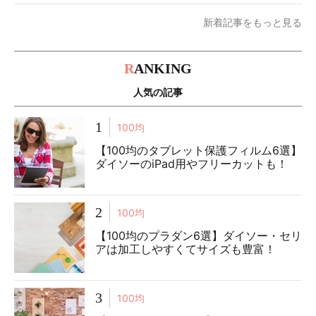
新着記事をもっと見る
R
ANKING
人気の記事
1
100均
【100均のタブレット保護フィルム6選】
ダイソーのiPad用やフリーカットも！
2
100均
【100均のプラダン6選】ダイソー・セリ
アは加工しやすくてサイズも豊富！
3
100均