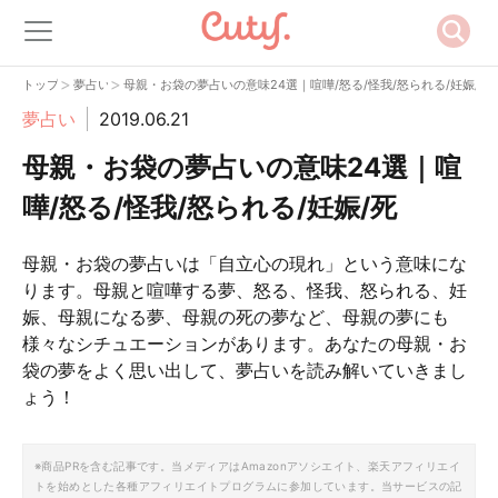
>
>
トップ
夢占い
母親・お袋の夢占いの意味24選｜喧嘩/怒る/怪我/怒られる/妊娠/死
夢占い
2019.06.21
母親・お袋の夢占いの意味24選｜喧
嘩/怒る/怪我/怒られる/妊娠/死
母親・お袋の夢占いは「自立心の現れ」という意味にな
ります。母親と喧嘩する夢、怒る、怪我、怒られる、妊
娠、母親になる夢、母親の死の夢など、母親の夢にも
様々なシチュエーションがあります。あなたの母親・お
袋の夢をよく思い出して、夢占いを読み解いていきまし
ょう！
※商品PRを含む記事です。当メディアはAmazonアソシエイト、楽天アフィリエイ
トを始めとした各種アフィリエイトプログラムに参加しています。当サービスの記