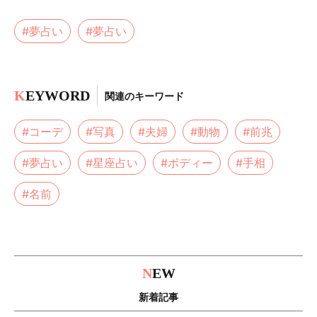
#夢占い
#夢占い
K
EYWORD
関連のキーワード
#コーデ
#写真
#夫婦
#動物
#前兆
#夢占い
#星座占い
#ボディー
#手相
#名前
N
EW
新着記事