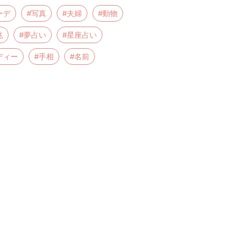
ーデ
#写真
#夫婦
#動物
兆
#夢占い
#星座占い
ディー
#手相
#名前