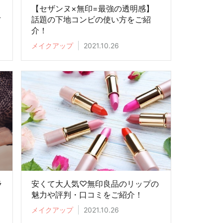
す
【セザンヌ×無印=最強の透明感】
方
話題の下地コンビの使い方をご紹
介！
メイクアップ
2021.10.26
ラ
安くて大人気♡無印良品のリップの
魅力や評判・口コミをご紹介！
メイクアップ
2021.10.26