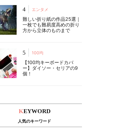
4
エンタメ
難しい折り紙の作品25選｜
一枚でも難易度高めの折り
方から立体のものまで
5
100均
【100均キーボードカバ
ー】ダイソー・セリアの9
個！
K
EYWORD
人気のキーワード