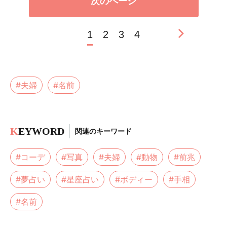
次のページ
1
2
3
4
#夫婦
#名前
K
EYWORD
関連のキーワード
#コーデ
#写真
#夫婦
#動物
#前兆
#夢占い
#星座占い
#ボディー
#手相
#名前