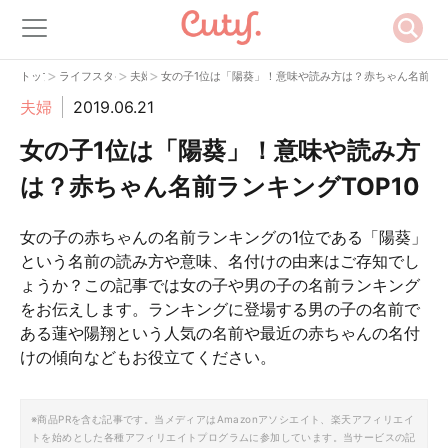
>
>
>
トップ
ライフスタイル
夫婦
女の子1位は「陽葵」！意味や読み方は？赤ちゃん名前ランキ
夫婦
2019.06.21
女の子1位は「陽葵」！意味や読み方
は？赤ちゃん名前ランキングTOP10
女の子の赤ちゃんの名前ランキングの1位である「陽葵」
という名前の読み方や意味、名付けの由来はご存知でし
ょうか？この記事では女の子や男の子の名前ランキング
をお伝えします。ランキングに登場する男の子の名前で
ある蓮や陽翔という人気の名前や最近の赤ちゃんの名付
けの傾向などもお役立てください。
※商品PRを含む記事です。当メディアはAmazonアソシエイト、楽天アフィリエイ
トを始めとした各種アフィリエイトプログラムに参加しています。当サービスの記