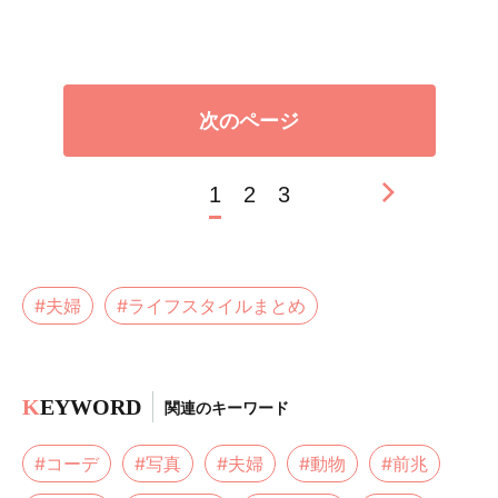
次のページ
1
2
3
#夫婦
#ライフスタイルまとめ
K
EYWORD
関連のキーワード
#コーデ
#写真
#夫婦
#動物
#前兆