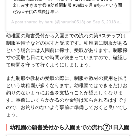
楽しみすぎます😍 #幼稚園制服 #3歳3ヶ月 #あっという間
だね #子供の成長は早い
A post shared by
haru
(@harurin0513) on
Sep 5, 2018 at 4:05am PDT
幼稚園の願書受付から入園までの流れの第6ステップは
制服や帽子などの採寸と受取です。幼稚園に制服がある
という場合には入園前に採寸、受取があります。制服採
寸や受取も日にちや時間が決まっていますので、確認し
て時間を守って行くようにしましょう。
また制服や教材の受取の際に、制服や教材の費用を払う
という幼稚園が多くなります。幼稚園ではできるだけお
釣りのないようにお金を支払うことが望ましくなりま
す。事前にいくらかかるのか金額は知らされるはずです
ので、お釣りのないよう事前に準備しておくと良いでし
ょう。
幼稚園の願書受付から入園までの流れ⑦1日入園