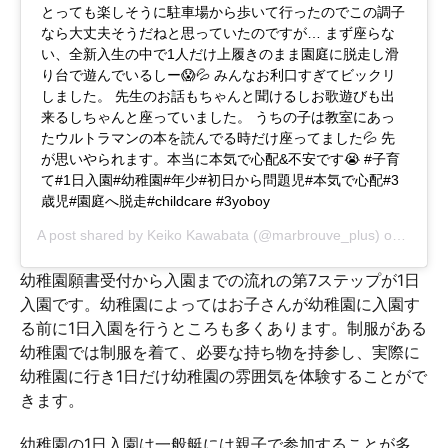
とっても楽しそうに駐車場から歩いて行ったのでこの調子
なら大丈夫そうだねと思っていたのですが… まず座らな
い、全新入生の中で1人だけ上履きのまま園庭に脱走し滑
り台で遊んでいるしー😱💦 みんなお利口すぎてビックリ
しました。 先生のお話もちゃんと聞けるしお歌遊びも出
来るしちゃんと座っていました。 うちの子は教室にあっ
たウルトラマンの本を読んでる時だけ座ってました💦 先
が思いやられます。本当に本気で心配&不安です😭 #子育
て#1日入園#幼稚園#年少#初日から問題児#本気で心配#3
歳児#園庭へ脱走#childcare #3yoboy
A post shared by
Keiko Kawabata
(@marbrouve_plus) on
Mar 25
幼稚園願書受付から入園までの流れの第7ステップが1日
入園です。幼稚園によってはお子さんが幼稚園に入園す
る前に1日入園を行うところも多くあります。制服がある
幼稚園では制服を着て、必要な持ち物を持参し、実際に
幼稚園に行き1日だけ幼稚園の雰囲気を体験することがで
きます。
幼稚園の1日入園は一般艇には親子で参加することが多