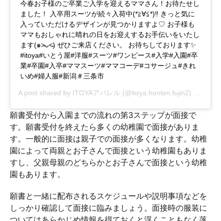
今春お子様のご卒業ご入学を迎えるママさん！お待たせし
ました！ 入卒用スーツが続々入荷中(*≧∀≦*)‼️ きっと気に
入っていただけるデザインが見つかりますよ♡ お子様も
ママもおしゃれに晴れの日をお迎えするお手伝いをいたし
ます(๑˃̵ᴗ˂̵) ぜひご来店ください。 お待ちしております✨
#itoya#いとう屋#洋服#スーツ#ワンピース#入学#入園#卒
業#卒園#入卒#ママスーツ#ママコーデ#コサージュ#きれ
いめ#婦人服#新潟＃三条市
A post shared by
ITOYAアパレル
(@itoya.honten.fujin2) on
Dec 2
願書受付から入園までの流れの第3ステップが面接で
す。願書受付を終えたら多くの幼稚園で面接がありま
す。一般的に面接は親子での面接が多くなります。幼稚
園によって両親とお子さんで面接という幼稚園もありま
すし、父親母親のどちらかとお子さんで面接という幼稚
園もあります。
願書と一緒に配布されるスケジュールや説明事項などを
しっかり確認して面接に臨みましょう。面接時の服装に
ついてはあらかじめ情報を得ておくと浮くこともなく落