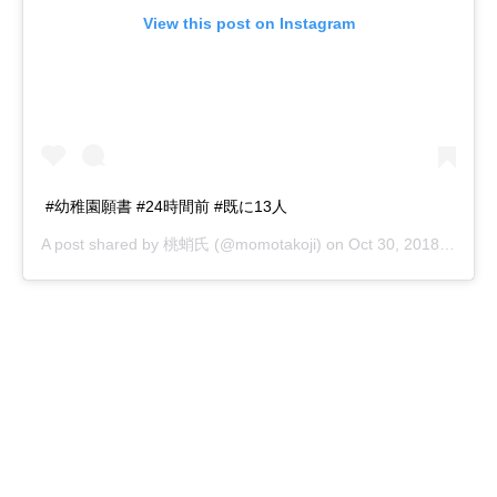
View this post on Instagram
#幼稚園願書 #24時間前 #既に13人
A post shared by
桃蛸氏
(@momotakoji) on
Oct 30, 2018 at 7:35pm PDT