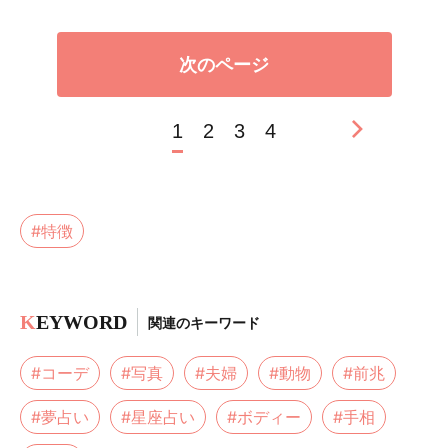
次のページ
1
2
3
4
#特徴
K
EYWORD
関連のキーワード
#コーデ
#写真
#夫婦
#動物
#前兆
#夢占い
#星座占い
#ボディー
#手相