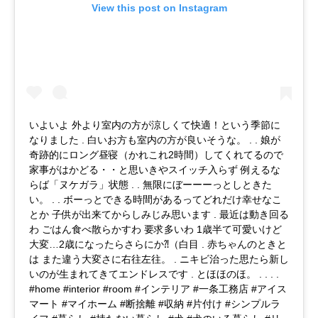
View this post on Instagram
いよいよ 外より室内の方が涼しくて快適！という季節に
なりました . 白いお方も室内の方が良いそうな。 . . 娘が
奇跡的にロング昼寝（かれこれ2時間）してくれてるので
家事がはかどる・・と思いきやスイッチ入らず 例えるな
らば「ヌケガラ」状態 . . 無限にぼーーーっとしときた
い。 . . ボーっとできる時間があるってどれだけ幸せなこ
とか 子供が出来てからしみじみ思います . 最近は動き回る
わ ごはん食べ散らかすわ 要求多いわ 1歳半て可愛いけど
大変…2歳になったらさらにか⁈（白目 . 赤ちゃんのときと
は また違う大変さに右往左往。 . ニキビ治った思たら新し
いのが生まれてきてエンドレスです . とほほのほ。 . . . .
#home #interior #room #インテリア #一条工務店 #アイス
マート #マイホーム #断捨離 #収納 #片付け #シンプルラ