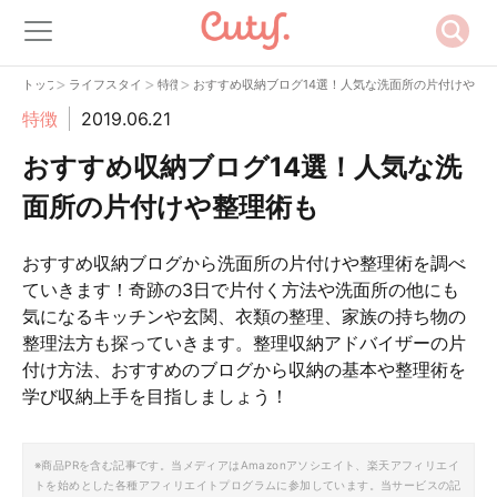
>
>
>
トップ
ライフスタイル
特徴
おすすめ収納ブログ14選！人気な洗面所の片付けや整
特徴
2019.06.21
おすすめ収納ブログ14選！人気な洗
面所の片付けや整理術も
おすすめ収納ブログから洗面所の片付けや整理術を調べ
ていきます！奇跡の3日で片付く方法や洗面所の他にも
気になるキッチンや玄関、衣類の整理、家族の持ち物の
整理法方も探っていきます。整理収納アドバイザーの片
付け方法、おすすめのブログから収納の基本や整理術を
学び収納上手を目指しましょう！
※商品PRを含む記事です。当メディアはAmazonアソシエイト、楽天アフィリエイ
トを始めとした各種アフィリエイトプログラムに参加しています。当サービスの記