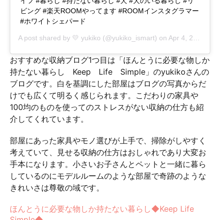
イフ #暮らし #持たない暮らし #犬 #犬のいる暮らし #リ
ビング #楽天ROOMやってます #ROOMインスタグラマー
#ホワイトシェパード
A post shared by
💛 yukiko
(@yukiko_ismart) on
Apr 4, 2018 at 12:09am PDT
おすすめな収納ブログ1つ目は「ほんとうに必要な物しか
持たない暮らし Keep Life Simple」のyukikoさんの
ブログです。白を基調にした部屋はブログの写真からだ
けでも広くて明るく感じられます。こだわりの家具や
100均のものを使ってのストレスがない収納の仕方も紹
介してくれています。
部屋にあった家具やモノ選びが上手で、掃除がしやすく
考えていて、見せる収納の仕方はおしゃれであり大変お
手本になります。小さいお子さんとペットと一緒に暮ら
しているのにモデルルームのような部屋で奇跡のような
きれいさは尊敬の域です。
ほんとうに必要な物しか持たない暮らし◆Keep Life
Simple◆