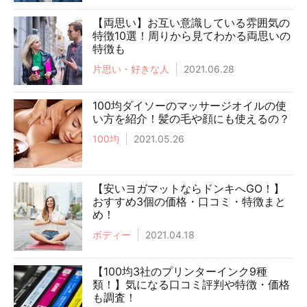
【両思い】お互い意識している雰囲気の
特徴10選！周りから見てわかる両思いの
特徴も
片思い・好きな人
2021.06.28
100均ダイソーのマッサージオイルの使
い方を紹介！髪の毛や顔にも使えるの？
100均
2021.05.26
【安いヨガマットならドンキへGO！】
おすすめ3個の価格・口コミ・特徴まと
め！
ボディー
2021.04.18
【100均3社のプリンターインク9種
類！】気になる口コミ評判や特徴・価格
も調査！