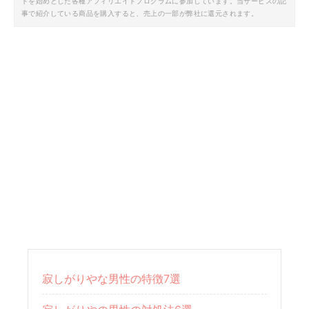
トを始めとした各種アフィリエイトプログラムに参加しています。当サービスの記
事で紹介している商品を購入すると、売上の一部が弊社に還元されます。
寂しがりやな男性の特徴7選