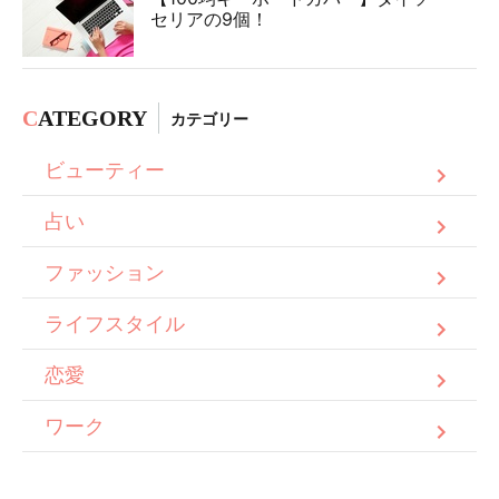
セリアの9個！
C
ATEGORY
カテゴリー
ビューティー
占い
ファッション
ライフスタイル
恋愛
ワーク