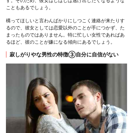
す。そのため、彼女はしばしば逃げ出したくなるような
こともあるでしょう。
構ってほしいと言わんばかりにしつこく連絡が来たりす
るので、彼女としては恋愛以外のことが手につかず、た
まったものではありません。特に忙しい女性であればあ
るほど、彼のことが嫌になる傾向にあるでしょう。
寂しがりやな男性の特徴③自分に自信がない