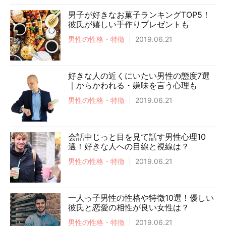
男子が好きなお菓子ランキングTOP5！
彼氏が嬉しい手作りプレゼントも
男性の性格・特徴
2019.06.21
好きな人の近くにいたい男性の態度7選
｜からかわれる・嫌味を言う心理も
男性の性格・特徴
2019.06.21
会話中じっと目を見て話す男性心理10
選！好きな人への目線と視線は？
男性の性格・特徴
2019.06.21
一人っ子男性の性格や特徴10選！優しい
彼氏と恋愛の相性が良い女性は？
男性の性格・特徴
2019.06.21