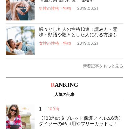
男性の性格・特徴
2019.06.21
飄々とした人の性格10選！読み方・意
味・類語や飄々とした人になる方法も
女性の性格・特徴
2019.06.21
新着記事をもっと見る
R
ANKING
人気の記事
1
100均
【100均のタブレット保護フィルム6選】
ダイソーのiPad用やフリーカットも！