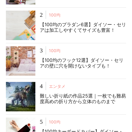
2
100均
【100均のプラダン6選】ダイソー・セリ
アは加工しやすくてサイズも豊富！
3
100均
【100均のフック12選】ダイソー・セリ
アの壁に穴を開けないタイプも！
4
エンタメ
難しい折り紙の作品25選｜一枚でも難易
度高めの折り方から立体のものまで
5
100均
【100均キーボードカバー】ダイソー・