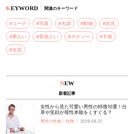
K
EYWORD
関連のキーワード
#コーデ
#写真
#夫婦
#動物
#前兆
#夢占い
#星座占い
#ボディー
#手相
#名前
N
EW
新着記事
女性から見た可愛い男性の特徴10選！仕
草や笑顔が母性本能をくすぐる？
男性の性格・特徴
2019.06.21