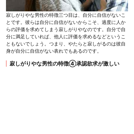
寂しがりやな男性の特徴三つ目は、自分に自信がないこ
とです。彼らは自分に自信がないからこそ、過度に人か
らの評価を求めてしまう寂しがりやなのです。自分で自
分に満足していれば、他人に評価を求めるなどというこ
ともないでしょう。つまり、やたらと寂しがるのは彼自
身が自分に自信がない表れでもあるのです。
寂しがりやな男性の特徴④承認欲求が激しい