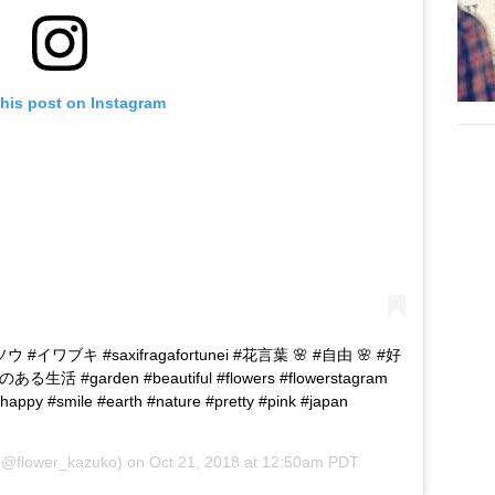
this post on Instagram
ブキ #saxifragafortunei #花言葉 🌸 #自由 🌸 #好
 #garden #beautiful #flowers #flowerstagram
appy #smile #earth #nature #pretty #pink #japan
@flower_kazuko) on
Oct 21, 2018 at 12:50am PDT