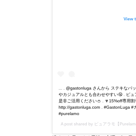
View 
... . @gastonluga さんから ステ
やカジュアルとも合わせやすい🤤 . ピュア
是非ご活用ください👛 . 🔽15%off専用
http://gastonluga.com . #Gas
#purelamo
A post shared by
ピュアラモ【Purela