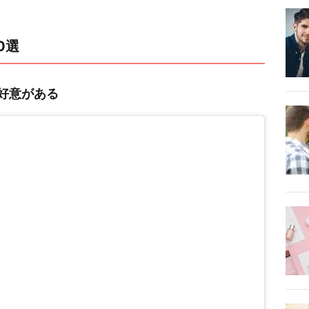
0選
好意がある