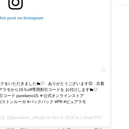
this post on Instagram
キなバックをいただきました🐇♡ . ありがとうございます😊 . 古着
ラモから15％off専用割引コードを お付けします🐇♡ .
割引コード purelamo15 🔽公式オンラインストア
tonLuga #ガストンルーガ #バックパック #PR #ピュアラモ
mo】
(@purelamo_official) on
Nov 4, 2018 at 1:45am PST