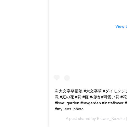
View 
🌸大文字草福娘 #大文字草 #ダイモンジソウ #イワ
意 #庭の花 #花 #庭 #植物 #可愛い花 #花のある生活
#love_garden #mygarden #instaflower #h
#my_eos_photo
A post shared by
Flower_Kazuko
(