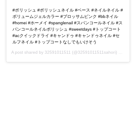
#ポリッシュ #ポリッシュネイル #ベース #ネイルネイル #
ボリュームジェルカラー #ブロッサムピンク #bbネイル
#homei #ホーメイ #spanglenail #スパンコールネイル #ス
パンコールネイルポリッシュ #sweetdays #トップコート
#acクイックドライ #キャンドゥ #キャンドゥネイル #セ
ルフネイル #トップコートなしでもいけそう
A post shared by
32591011511
(@32591011511sahori) on
Jul 1