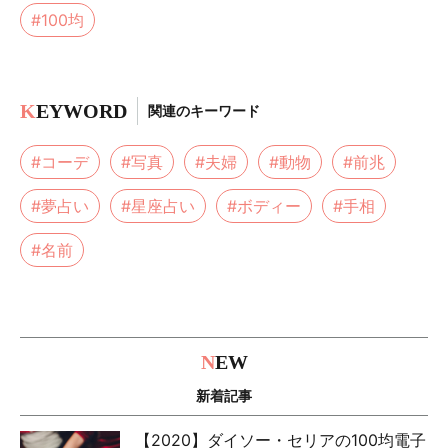
#100均
K
EYWORD
関連のキーワード
#コーデ
#写真
#夫婦
#動物
#前兆
#夢占い
#星座占い
#ボディー
#手相
#名前
N
EW
新着記事
【2020】ダイソー・セリアの100均電子