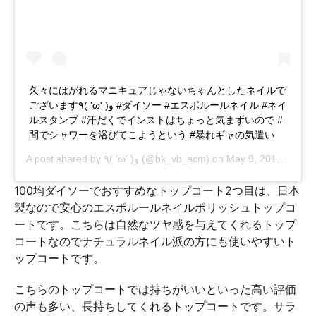
久々にはがれるマニキュアじゃないちゃんとしたネイルで
ございます٩( 'ω' )و #ダイソー #エスポルールネイル #ネイ
ルスタンプ #汗だくでインストはちょっと気まずいので #
間でシャワーを浴びてこようという #暴れギャの気遣い
A post shared by
٩( 'ω' )و
(@bk_vb_scm) on
May 9, 2018 at 5:30am PDT
100均ダイソーでおすすめなトップコート2つ目は、日本
製なので安心のエスポルールネイルポリッシュトップコ
ートです。こちらは自然なツヤ感を与えてくれるトップ
コートなのでナチュラルネイル派の方にも使いやすいト
ップコートです。
こちらのトップコートでは持ちがいいといった高い評価
の声も多い、長持ちしてくれるトップコートです。サラ