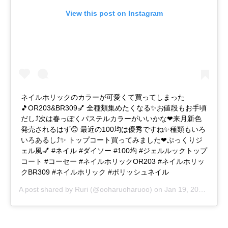
View this post on Instagram
ネイルホリックのカラーが可愛くて買ってしまった
🎵OR203&BR309💅 全種類集めたくなる✨お値段もお手頃
だし⤴次は春っぽくパステルカラーがいいかな❤来月新色
発売されるはず😊 最近の100均は優秀ですね✨種類もいろ
いろあるし⤴✨ トップコート買ってみました❤ぷっくりジ
ェル風💅 #ネイル #ダイソー #100均 #ジェルルックトップ
コート #コーセー #ネイルホリックOR203 #ネイルホリッ
クBR309 #ネイルホリック #ポリッシュネイル
A post shared by
Ruri
(@ooharuoharuoo) on
Jan 19, 2017 at 12:02am PST