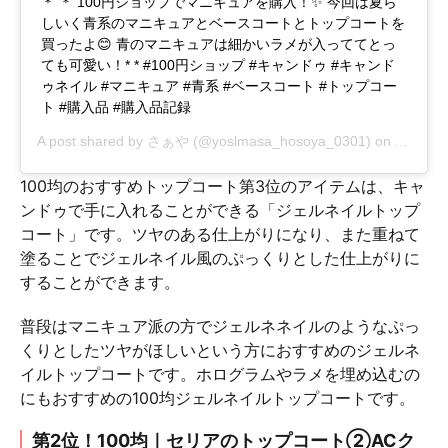
＊ ＊ 100円ショップでマニキュアを購入！✨ 今回は夏ら
しいく青系のマニキュアとベースコートとトップコートを
買ったよ😊 青のマニキュアは細かいラメが入っててとっ
ても可愛い！* * #100円ショップ #キャンドゥ #キャンド
ゥネイル #マニキュア #青系 #ベースコート #トップコー
ト #購入品 #購入品記録
A post shared by
さぁや
(@yoslmasa_hosoya_0301) on
Aug 20,
100均のおすすめトップコート第3位のアイテムは、キャ
ンドゥで手に入れることができる「ジェルネイルトップ
コート」です。ツヤのある仕上がりになり、また重ねて
塗ることでジェルネイル風のぷっくりとした仕上がりに
することができます。
普段はマニキュア派の方でジェルネネイルのようなぷっ
くりとしたツヤがほしいという方におすすめのジェルネ
イルトップコートです。ホログラムやラメを埋め込むの
にもおすすめの100均ジェルネイルトップコートです。
第2位！100均｜セリアのトップコート②ACク