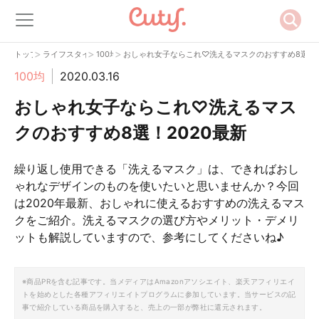
>
>
>
トップ
ライフスタイル
100均
おしゃれ女子ならこれ♡洗えるマスクのおすすめ8選！2
100均
2020.03.16
おしゃれ女子ならこれ♡洗えるマス
クのおすすめ8選！2020最新
繰り返し使用できる「洗えるマスク」は、できればおし
ゃれなデザインのものを使いたいと思いませんか？今回
は2020年最新、おしゃれに使えるおすすめの洗えるマス
クをご紹介。洗えるマスクの選び方やメリット・デメリ
ットも解説していますので、参考にしてくださいね♪
※商品PRを含む記事です。当メディアはAmazonアソシエイト、楽天アフィリエイ
トを始めとした各種アフィリエイトプログラムに参加しています。当サービスの記
事で紹介している商品を購入すると、売上の一部が弊社に還元されます。