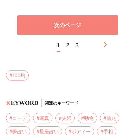
次のページ
1
2
3
#100均
K
EYWORD
関連のキーワード
#コーデ
#写真
#夫婦
#動物
#前兆
#夢占い
#星座占い
#ボディー
#手相