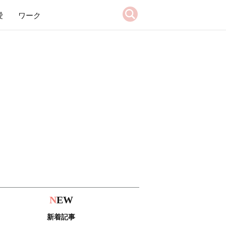
愛
ワーク
N
EW
新着記事