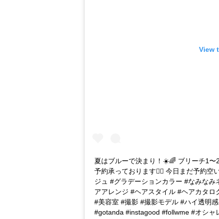
View 
夏はブルーで決まり！☀️🌈 ブリーチ1
予約承っております🙆‍♀️ 今日まだ予約空
ジュ #グラデーションカラー #なみなみネ
アアレンジ #ヘアスタイル #ヘアカタログ
#美容室 #撮影 #撮影モデル #ハイ透明感 #
#gotanda #instagood #foll