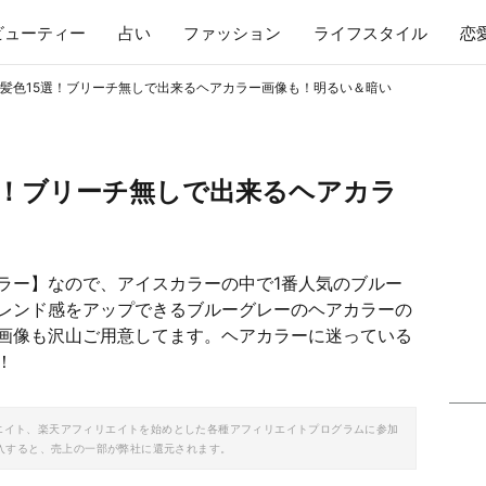
ビューティー
占い
ファッション
ライフスタイル
恋
髪色15選！ブリーチ無しで出来るヘアカラー画像も！明るい＆暗い
選！ブリーチ無しで出来るヘアカラ
ラー】なので、アイスカラーの中で1番人気のブルー
レンド感をアップできるブルーグレーのヘアカラーの
画像も沢山ご用意してます。ヘアカラーに迷っている
！
ソシエイト、楽天アフィリエイトを始めとした各種アフィリエイトプログラムに参加
入すると、売上の一部が弊社に還元されます。