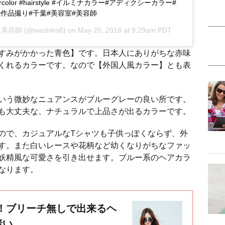
lor #hairstyle #イルミナカラー#アディクシーカラー#
#作品撮り#千葉#美容室#美容師
 美容師
(@washiko8) on
May 20, 2018 at 9:29am PDT
すみがかかった青色】です。日本人にありがちな赤味
くれるカラーです。なので【外国人風カラー】とも表
いう微妙なニュアンスがブルーグレーの良い所です。
も大丈夫な、ナチュラルで上品さが出るカラーです。
ので、カジュアルなTシャツも子供っぽくならず、外
す。また白いレースや花柄など幼くなりがちなファッ
妖精風な可愛さを引き出せます。ブルー系のヘアカラ
なります。
！ブリーチ無しで出来るヘ
暗い