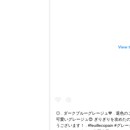
View 
◎ . ダークブルーグレージュ💙 . 退
可愛いグレージュ😍 ぎりぎりを攻めたの
うございます！ . #feuillecopai