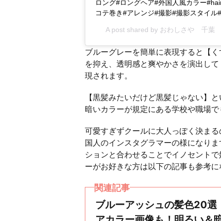
ロング#ロングヘア#外国人風カラー#hairco
コテ巻き#アレンジ#撮影#撮影スタイル
A post shared by
おわしさや 千葉
ブルーグレーを簡単に表現すると【く
を抑え、透明感と爽やかさを演出して
現されます。
【黒髪みたいだけど黒髪じゃない】と
暗いカラーが規定にある学校や職場で
可愛すぎずクールに大人っぽく決まる
国人のインスタグラマーの様になりま
ションと合わせることでイノセントで
ーがお好きな方は以下の記事も参考に
関連記事
ブルーアッシュの髪色20選
アカラー画像も！明るい＆