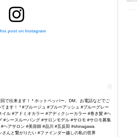
this post on Instagram
〜2回で出来ます！ * ホットペッパー、DM、お電話などでご
いてます！ * #ブルージュ #ブルーアッシュ #ブルーグレー
イル #アドミオカラー #アディクシーカラー #巻き髪 #ヘ
 #シースルーバング #サロンモデル #サロモ #サロモ募集
ヘアサロン #美容師 #品川 #五反田 #shinagawa
wme #オシャレさんと繋がりたい #ファインダー越しの私の世界