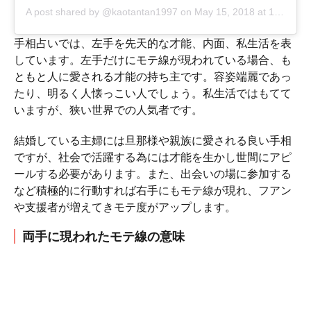
A post shared by @kaotantan1997
on
May 15, 2018 at 1:49am PDT
手相占いでは、左手を先天的な才能、内面、私生活を表
しています。左手だけにモテ線が現われている場合、も
ともと人に愛される才能の持ち主です。容姿端麗であっ
たり、明るく人懐っこい人でしょう。私生活ではもてて
いますが、狭い世界での人気者です。
結婚している主婦には旦那様や親族に愛される良い手相
ですが、社会で活躍する為には才能を生かし世間にアピ
ールする必要があります。また、出会いの場に参加する
など積極的に行動すれば右手にもモテ線が現れ、フアン
や支援者が増えてきモテ度がアップします。
両手に現われたモテ線の意味