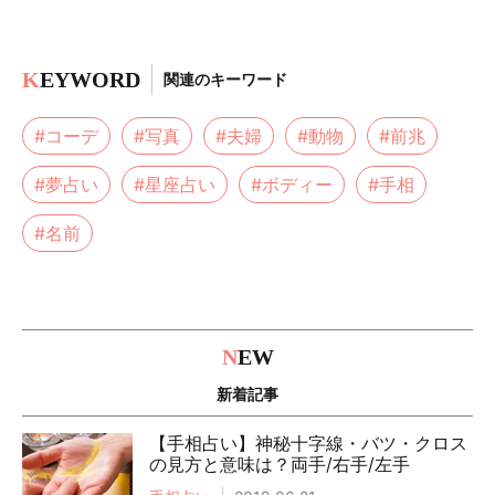
K
EYWORD
関連のキーワード
#コーデ
#写真
#夫婦
#動物
#前兆
#夢占い
#星座占い
#ボディー
#手相
#名前
N
EW
新着記事
【手相占い】神秘十字線・バツ・クロス
の見方と意味は？両手/右手/左手