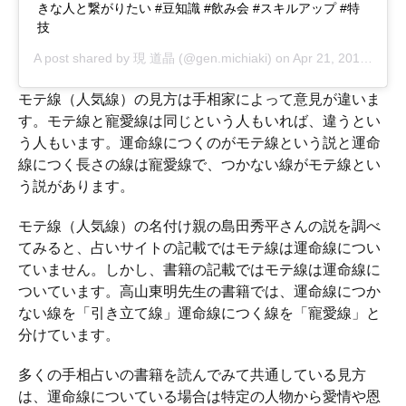
きな人と繋がりたい #豆知識 #飲み会 #スキルアップ #特
技
A post shared by
現 道晶
(@gen.michiaki) on
Apr 21, 2018 at 2:57pm PDT
モテ線（人気線）の見方は手相家によって意見が違いま
す。モテ線と寵愛線は同じという人もいれば、違うとい
う人もいます。運命線につくのがモテ線という説と運命
線につく長さの線は寵愛線で、つかない線がモテ線とい
う説があります。
モテ線（人気線）の名付け親の島田秀平さんの説を調べ
てみると、占いサイトの記載ではモテ線は運命線につい
ていません。しかし、書籍の記載ではモテ線は運命線に
ついています。高山東明先生の書籍では、運命線につか
ない線を「引き立て線」運命線につく線を「寵愛線」と
分けています。
多くの手相占いの書籍を読んでみて共通している見方
は、運命線についている場合は特定の人物から愛情や恩