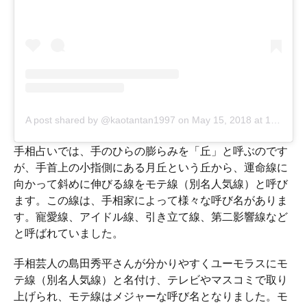
A post shared by @kaotantan1997
on
May 15, 2018 at 1:48am PDT
手相占いでは、手のひらの膨らみを「丘」と呼ぶのです
が、手首上の小指側にある月丘という丘から、運命線に
向かって斜めに伸びる線をモテ線（別名人気線）と呼び
ます。この線は、手相家によって様々な呼び名がありま
す。寵愛線、アイドル線、引き立て線、第二影響線など
と呼ばれていました。
手相芸人の島田秀平さんが分かりやすくユーモラスにモ
テ線（別名人気線）と名付け、テレビやマスコミで取り
上げられ、モテ線はメジャーな呼び名となりました。モ