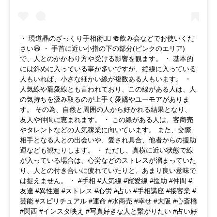
・ 現道晶のざっくり手相術✋🏻 🍻飲み会などでお使いくだ
さい😃 ・ 手首に近い小指の下の部分(ピンクのエリア)
で、人とのかかわり方や受ける影響を観ます。 ・ 基本的
には斜めに入っている事が多いですが、縦線に入っている
人もいれば、小さな細かい線が複数ある人もいます。 ・
人気線や寵愛線とも言われており、この線がある人は、人
の気持ちを汲み取るのが上手く愛嬌やユーモアがありま
す。 その為、自然と周囲の人から好かれる結果となり、
友人や仲間に恵まれます。 ・ この線がある人は、客商売
やタレントなどの人気稼業に向いています。 また、交際
相手となる人との出会いや、愛され具合、他者からの援助
運なども観たりします。 ・ ただし、真横に近い状態で線
が入っている場合は、心労などのストレスが溜まっていた
り、人との付き合いに疲れていたりと、あまり良い意味で
は捉えません。 ・ #手相 #人気線 #寵愛線 #援助 #仲間 #
友達 #異性運 #ストレス #心労 #占い #手相講座 #接客業 #
芸能 #スピリチュアル #運命 #水商売 #幸せ #大阪 #心斎橋
#関西 #インスタ映え #写真好きな人と繋がりたい #占い好