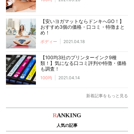
【安いヨガマットならドンキへGO！】
おすすめ3個の価格・口コミ・特徴まと
め！
ボディー
2021.04.18
【100均3社のプリンターインク9種
類！】気になる口コミ評判や特徴・価格
も調査！
100均
2021.04.14
新着記事をもっと見る
R
ANKING
人気の記事