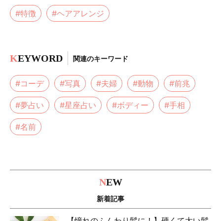
#特徴
#ヘアアレンジ
K
EYWORD
関連のキーワード
#コーデ
#写真
#夫婦
#動物
#前兆
#夢占い
#星座占い
#ボディー
#手相
#名前
N
EW
新着記事
【憧れのふんわり髪に！】硬くて太い髪