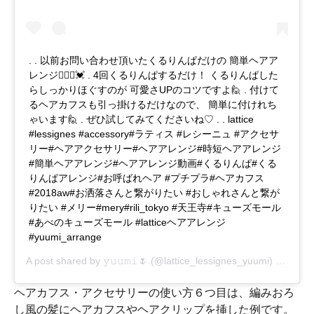
. . 以前お問い合わせ頂いたくるりんぱだけの 簡単ヘアア
レンジ👱🏻‍♀️💓 . 4回くるりんぱするだけ！ くるりんぱした
らしっかりほぐすのが 可愛さUPのコツですよ🙋 . 付けて
るヘアカフスも引っ掛けるだけなので、 簡単に付けれち
ゃいます🙋 . ぜひ試してみてくださいね♡ . . lattice
#lessignes #accessory#ラティス #レシーニュ #アクセサ
リー#ヘアアクセサリー#ヘアアレンジ#時短ヘアアレンジ
#簡単ヘアアレンジ#ヘアアレンジ動画#くるりんぱ#くる
りんぱアレンジ#お呼ばれヘア #プチプラ#ヘアカフス
#2018aw#お洒落さんと繋がりたい #おしゃれさんと繋が
りたい #メリー#mery#rili_tokyo #天王寺#キューズモール
#あべのキューズモール #latticeヘアアレンジ
#yuumi_arrange
A post shared by
𝚢𝚞𝚞𝚖𝚒🌷
(@lattice_lessignes_yuumi) on
Nov 
ヘアカフス・アクセサリーの使い方６つ目は、編みおろ
し風の髪にヘアカフスやヘアクリップを挿した例です。