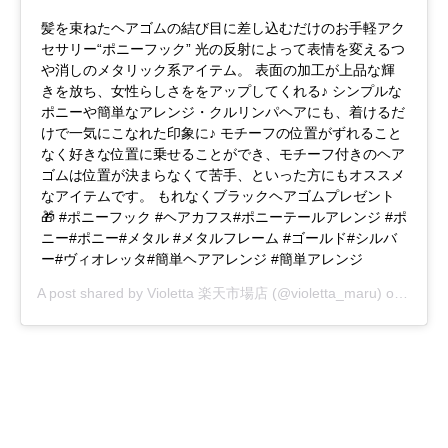
髪を束ねたヘアゴムの結び目に差し込むだけのお手軽アク
セサリー“ポニーフック” 光の反射によって表情を変えるつ
や消しのメタリック系アイテム。 表面の加工が上品な輝
きを放ち、女性らしさををアップしてくれる♪ シンプルな
ポニーや簡単なアレンジ・クルリンパヘアにも、着けるだ
けで一気にこなれた印象に♪ モチーフの位置がずれること
なく好きな位置に乗せることができ、モチーフ付きのヘア
ゴムは位置が決まらなくて苦手、といった方にもオススメ
なアイテムです。 もれなくブラックヘアゴムプレゼント
🎁 #ポニーフック #ヘアカフス#ポニーテールアレンジ #ポ
ニー#ポニー#メタル #メタルフレーム #ゴールド#シルバ
ー#ヴィオレッタ#簡単ヘアアレンジ #簡単アレンジ
A post shared by
Violetta 楽天市場店
(@violetta_maru) on
Jan 15