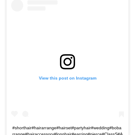
View this post on Instagram
#shorthair#hairarrange#hairset#partyhair#wedding#boba
rrange#hairaccessory#longhair#earring#pierce#ClassS#A