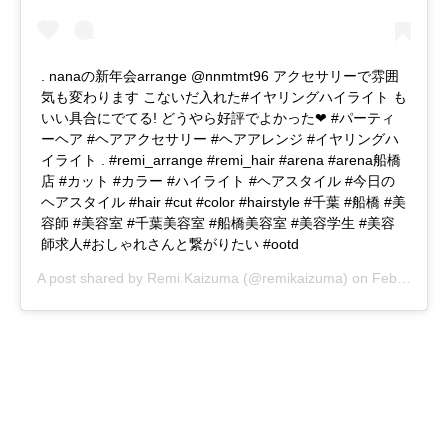
. nanaの新年会arrange @nnmtmt96 アクセサリーで雰囲
気も変わります こないだ入れた#イヤリングハイライト も
いい具合にでてる! どうやら好評でよかった❤︎ #パーティ
ーヘア #ヘアアクセサリー #ヘアアレンジ #イヤリングハ
イライト . #remi_arrange #remi_hair #arena #arena船橋
店 #カット #カラー #ハイライト #ヘアスタイル #今日の
ヘアスタイル #hair #cut #color #hairstyle #千葉 #船橋 #美
容師 #美容室 #千葉美容室 #船橋美容室 #美容学生 #美容
師求人#おしゃれさんと繋がりたい #ootd
A post shared by
Remi Kaizuma
(@remikaizuma) on
Feb 1, 2019 at 3:28pm PST