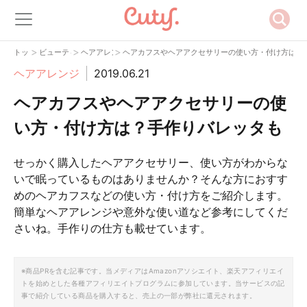
>
>
>
トップ
ビューティー
ヘアアレンジ
ヘアカフスやヘアアクセサリーの使い方・付け方は？
ヘアアレンジ
2019.06.21
ヘアカフスやヘアアクセサリーの使
い方・付け方は？手作りバレッタも
せっかく購入したヘアアクセサリー、使い方がわからな
いで眠っているものはありませんか？そんな方におすす
めのヘアカフスなどの使い方・付け方をご紹介します。
簡単なヘアアレンジや意外な使い道など参考にしてくだ
さいね。手作りの仕方も載せています。
※商品PRを含む記事です。当メディアはAmazonアソシエイト、楽天アフィリエイ
トを始めとした各種アフィリエイトプログラムに参加しています。当サービスの記
事で紹介している商品を購入すると、売上の一部が弊社に還元されます。