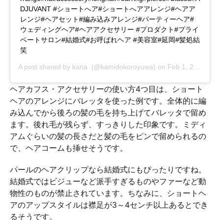
DJUVANT #ショートへア#ショートへアアレンジ#ヘアア
レンジ#ヘアセット#編み込みアレンジ#パーティーヘア#
ウェディングヘア#ヘアアクセサリー #プロダクト#プライ
ベートサロン#結婚式#お呼ばれヘア #美容室#延岡#髪処結
笑
A post shared by
kana.
(@kamidokoroyuwa) on
Feb 1, 2019 at 11:29pm PST
ヘアカフス・アクセサリーの使い方4つ目は、ショート
ヘアのアレンジにバレッタを使った例です。全体的に編
み込んでから後ろの髪の毛を持ち上げてバレッタで留め
ます。後れ毛が残らず、すっきりした印象です。ミディ
アムぐらいの髪の長さだと髪の毛をピンで留められるの
で、ヘアコームも挿せそうです。
パールのヘアクリップなら結婚式にもぴったりですね。
結婚式ではビジューなど派手すぎるものやファーなど動
物性のものが禁止されています。ちなみに、ショートヘ
アのアップスタイルは襟足が3～4センチ以上あるとでき
るそうです。