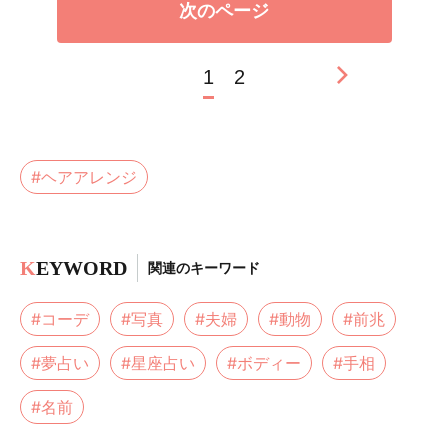
次のページ
1
2
#ヘアアレンジ
K
EYWORD
関連のキーワード
#コーデ
#写真
#夫婦
#動物
#前兆
#夢占い
#星座占い
#ボディー
#手相
#名前