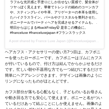
ラフルな光沢感と手塗りにしか出せない質感で、髪全体が
ツヤっぽく見えます。華奢でトレンドの細めのコーンカフ
や、スティングレイや牛革、アリゲーターの本革を使用し
たハイクラスライン。パールやクリスタルを整列させた、
ポニーテールでパーティヘアを完成させるアイテムも。 .
明日からはじまる#backFriday🤫 是非この機会に。
#franceluxe #franceluxejapan #フランスラックス
A post shared by
France Luxe Japan
(@franceluxejapan) on
Nov
ヘアカフス・アクセサリーの使い方7つ目は、カフポニ
ーを使ったローポニーです。カフポニーはゴムにカフス
が付いているもので、付け方は結んでからかぶせるだけ
です。忙しい朝や不器用な方でも一つ結びにするだけで
簡単にヘアアレンジできます。デザインは画像のように
リングになったものがほとんどです。
カフス部分が落ちる心配もなく、子どものいるお母さん
や動き回る方でも安心して使えます。ポニーと名がつい
ているだけあって結ぶことにしか使えません。画像のよ