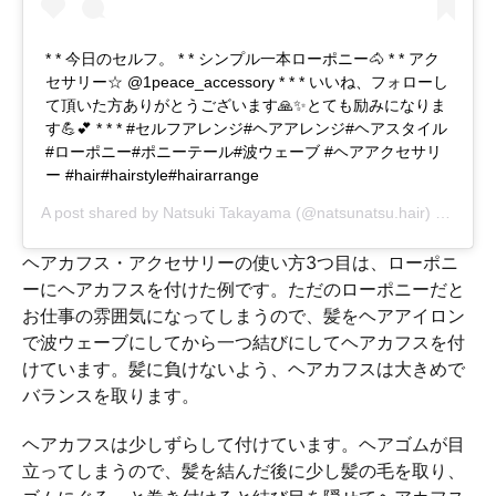
* * 今日のセルフ。 * * シンプル一本ローポニー🐴 * * アク
セサリー☆ @1peace_accessory * * * いいね、フォローし
て頂いた方ありがとうございます🙏✨とても励みになりま
す💪💕 * * * #セルフアレンジ#ヘアアレンジ#ヘアスタイル
#ローポニー#ポニーテール#波ウェーブ #ヘアアクセサリ
ー #hair#hairstyle#hairarrange
A post shared by
Natsuki Takayama
(@natsunatsu.hair) on
Feb 
ヘアカフス・アクセサリーの使い方3つ目は、ローポニ
ーにヘアカフスを付けた例です。ただのローポニーだと
お仕事の雰囲気になってしまうので、髪をヘアアイロン
で波ウェーブにしてから一つ結びにしてヘアカフスを付
けています。髪に負けないよう、ヘアカフスは大きめで
バランスを取ります。
ヘアカフスは少しずらして付けています。ヘアゴムが目
立ってしまうので、髪を結んだ後に少し髪の毛を取り、