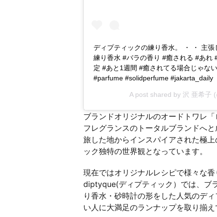
ディプティックの練り香水。 ・ ・ 主張
練り香水 #バラの香り #癒される #あれ 
定 #あと1週間 #癒されてる場合じゃない 
#parfume #solidperfume #jakarta_daily
A post shared by
沢 亜希子
(
ブランドオリジナルのオードトワレ「ロ
フレグランスのトータルブランドへと成長
旅した地からインスパイアされた極上
ック独特の世界観となっています。
現在ではオリジナルレシピで様々な香
diptyque(ディプティック）では
り香水・砂時計の形をした人気のディ
い人に大満足のランナップを取り揃え