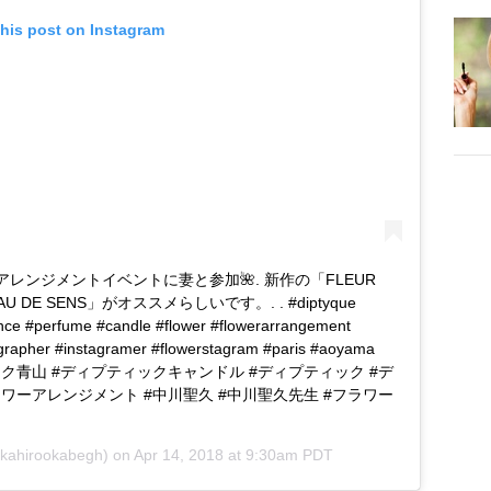
this post on Instagram
ーアレンジメントイベントに妻と参加🌺. 新作の「FLEUR
DE SENS」がオススメらしいです。. . #diptyque
ance #perfume #candle #flower #flowerarrangement
grapher #instagramer #flowerstagram #paris #aoyama
ディプティック青山 #ディプティックキャンドル #ディプティック #デ
フラワーアレンジメント #中川聖久 #中川聖久先生 #フラワー
kahirookabegh) on
Apr 14, 2018 at 9:30am PDT