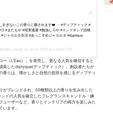
しすぎないこの香りに癒されます❤️ ・ #ディプティック #
#🙄 #またもや #現実逃避 #勉強しろや #インドネシア語検
#ジャカルタ生活 #あっこすめジャカルタ #dyptique
@akiko_sawa) on
Jan 6, 2019 at 2:04am PST
ー（L’Eau）」を発売し、更なる人気を確信すると
したdiptyque(ディプティック）。創設者たちが
の香りは、懐かしさと自然の息吹を感じるディプティ
りがブレンドされ、50種類以上の香りを生み出した
、ブランドの人気を確立したフレグランスキャンドル・練
フューザーなど、香りとインテリアの両方を楽しみた
ています。