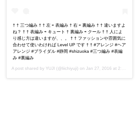
† † 三つ編み † † 左 ⇨ 表編み † 右 ⇨ 裏編み † † 違いますよ
ね？ † † 表編み ⇨ キュート † 裏編み ⇨ クール † † 人によ
り感じ方は違いますが、、。 † † ファッションや雰囲気に
合わせて使いわければ Level UP です † † #アレンジ #ヘア
アレンジ #ブライダル #静岡 #shizuoka #三つ編み #表編
み #裏編み
A post shared by
YUJI
(@liichiyuji) on
Jan 27, 2016 at 2:57am PST