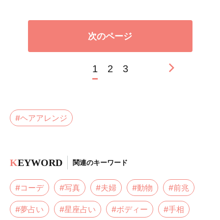
次のページ
1
2
3
#ヘアアレンジ
K
EYWORD
関連のキーワード
#コーデ
#写真
#夫婦
#動物
#前兆
#夢占い
#星座占い
#ボディー
#手相