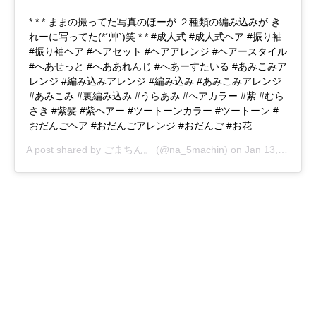
* * * ままの撮ってた写真のほーが ２種類の編み込みが き
れーに写ってた(*´艸`)笑 * * #成人式 #成人式ヘア #振り袖
#振り袖ヘア #ヘアセット #ヘアアレンジ #ヘアースタイル
#へあせっと #へああれんじ #へあーすたいる #あみこみア
レンジ #編み込みアレンジ #編み込み #あみこみアレンジ
#あみこみ #裏編み込み #うらあみ #ヘアカラー #紫 #むら
さき #紫髪 #紫ヘアー #ツートーンカラー #ツートーン #
おだんごヘア #おだんごアレンジ #おだんご #お花
A post shared by
ごまちん。
(@na_5machin) on
Jan 13, 2019 at 12:16am PST