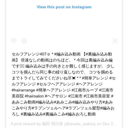
View this post on Instagram
セルフアレンジ407☺︎ * #編み込み動画 【#裏編み込み動
画】 倍速なしの動画はのちほど。 * 今回は裏編み込み編
です🙋‍♀️ 編み込みは手の向きとか難しく感じますが、 少し
コツを掴んだら同じ事の繰り返しなので、 コツを掴める
までトライしてみてくださいね🐰💓 * * #簡単アレンジ #セ
ルフアレンジ #セルフヘアアレンジ #ヘアアレンジ
#hairarrange #簡単ヘアアレンジ #江南市ループ #江南市
美容院 #hairsalon #ヘアサロン #江南市 #江南市美容室 #
あみこみ動画#編み込み#あみこみ#編み込みやり方#あみ
こみやり方#ラプンツェルヘア#ラプンツェル髪型#編みお
ろし #裏編み込み#裏編みこみ#編みおろし動画
A post shared by
脇田 明日香
(@asuka_wakita) on
Dec 24, 2018 at 3:20am PST