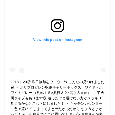
View this post on Instagram
2018.1.20② 昨日無印をウロウロ🐾 こんなの見つけました
😀 ・ ポリプロピレン収納キャリーボックス・ワイド・ホ
ワイトグレー （約幅１５×奥行３２×高さ８ｃｍ） ・ 半透
明タイプもあります😃 迷ったけど透けない方がスッキリ
見えるかなとこちらにしました！ ・ キッチンカウンター
に色々置いて しまってまとめたかったから ちょうどよか
った！ 何かと便利でここに置いてしまう💦 お客さんが来