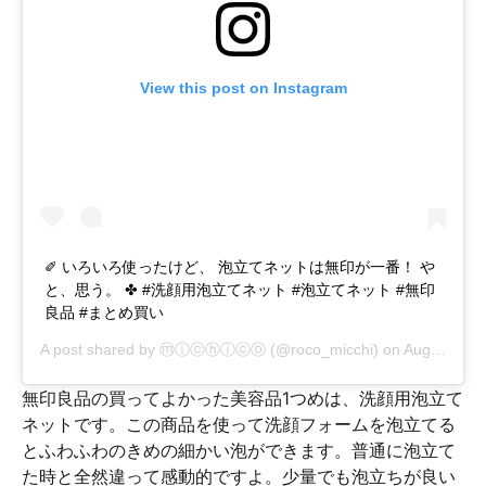
View this post on Instagram
✐ いろいろ使ったけど、 泡立てネットは無印が一番！ や
と、思う。 ✤ #洗顔用泡立てネット #泡立てネット #無印
良品 #まとめ買い
A post shared by
ⓜⓘⓒⓗⓘⓒⓞ
(@roco_micchi) on
Aug 12, 2017 at 12:22am PDT
無印良品の買ってよかった美容品1つめは、洗顔用泡立て
ネットです。この商品を使って洗顔フォームを泡立てる
とふわふわのきめの細かい泡ができます。普通に泡立て
た時と全然違って感動的ですよ。少量でも泡立ちが良い