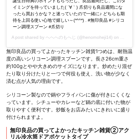
誕生日特典のポイントもらったし、良品週間だし、このタ
イミングを待っていました( ´∀｀) 爪切りも良品週間にな
ったら買おうかな？と迷っていたので一緒に♪ どちらも期
待を上回る使い心地で嬉しい～(*^^*) . #無印良品 #シリコ
ーン調理スプーン #爪切り
A post shared by
へへへのもへじ
(@henomoheji14) on
Oct 10, 
無印良品の買ってよかったキッチン雑貨1つめは、耐熱温
度の高いシリコーン調理スプーンです。長さ26cm重さ
約100gとやや大きめのサイズになります。炒めたり混ぜ
たり取り分けたりと一つで何役も使え、洗い物が少なく
済む点が人気の理由です。
シリコーン製なので鍋やフライパンに傷が付きにくくな
っています。シチューやカレーなど鍋の底に付いた物が
取りやすく便利です。炒飯をお店みたいにきれいに盛り
付けられますよ。
無印良品の買ってよかったキッチン雑貨②アク
リル冷水筒ドアポケットタイプ