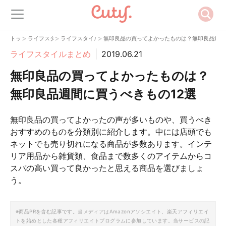
>
>
>
トップ
ライフスタイル
ライフスタイルまとめ
無印良品の買ってよかったものは？無印良品週間
ライフスタイルまとめ
2019.06.21
無印良品の買ってよかったものは？
無印良品週間に買うべきもの12選
無印良品の買ってよかったの声が多いものや、買うべき
おすすめのものを分類別に紹介します。中には店頭でも
ネットでも売り切れになる商品が多数あります。インテ
リア用品から雑貨類、食品まで数多くのアイテムからコ
スパの高い買って良かったと思える商品を選びましょ
う。
※商品PRを含む記事です。当メディアはAmazonアソシエイト、楽天アフィリエイ
トを始めとした各種アフィリエイトプログラムに参加しています。当サービスの記