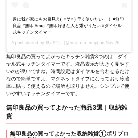
遂に我が家にもお目見え( ＾∀＾) 早く使いたい！！ #無印
良品 #無印 #muji #無印好きな人と繋がりたい #ダイヤル
式キッチンタイマー
A post shared by
無印生活
(@muji_d.a_muji) on
Nov 26, 2018 at 1:42am PST
無印良品の買ってよかったキッチン雑貨3つめは、ダイ
ヤル式キッチンタイマーです。液晶表示が大きく見やす
いのが良いですね。時間設定はダイヤルを合わせるだけ
なので簡単ですよ。マグネットタイプになっており冷蔵
庫に貼って使えるので場所も取りません。シンプルで使
いやすいキッチンタイマーです。
無印良品の買ってよかった商品3選｜収納雑
貨
無印良品の買ってよかった収納雑貨①ポリプロ