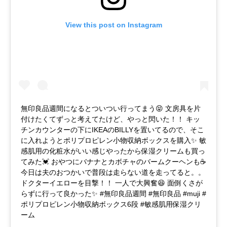
View this post on Instagram
無印良品週間になるとついつい行ってまう😝 文房具を片
付けたくてずっと考えてたけど、やっと閃いた！！ キッ
チンカウンターの下にIKEAのBILLYを置いてるので、そこ
に入れようとポリプロピレン小物収納ボックスを購入✨ 敏
感肌用の化粧水がいい感じやったから保湿クリームも買っ
てみた💓 おやつにバナナとカボチャのバームクーヘンも☕️
今日は夫のおつかいで普段は走らない道を走ってると。。
ドクターイエローを目撃！！ 一人で大興奮😆 面倒くさが
らずに行って良かった✨ #無印良品週間 #無印良品 #muji #
ポリプロピレン小物収納ボックス6段 #敏感肌用保湿クリ
ーム