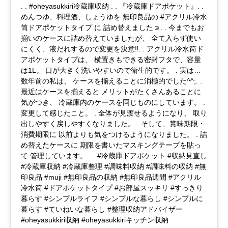
. . #oheyasukkiri冷蔵庫収納 . . 『冷蔵庫ドアポケット』. .
めんつゆ、料理酒、しょうゆを 無印良品の #アクリル冷水
筒ドアポケットタイプ に 詰め替えました☺︎. . 今までもお
揃いのケースに詰め替えていましたが、 全て入らず使い
にくく、液だれするので変更を決意‼︎. . アクリル冷水筒ド
アポケットタイプは、 横置きもできる密封フタで、容量
は1L。 口が大きく洗いやすいので衛生的です。 . 実は…
数年前の私は、 ケースを揃えることに消極的でした^^;. .
最近はケースを揃えると メリットがたくさんあることに
気がつき、 冷蔵庫内のケースを同じものにしています。 .
変更して感じたこと。 . 全体が見渡せるようになり、 取り
出しやすく戻しやすくなりました。 . そして、賞味期限・
消費期限に 以前よりも気をつけるようになりました。 . 詰
め替えたケースに 期限を書いたマスキングテープを貼っ
て 管理しています。 . . #冷蔵庫ドアポケット #収納見直し
#冷蔵庫収納 #冷蔵庫整理 #調味料収納 #調味料の収納 #無
印良品 #muji #無印良品の収納 #無印良品週間 #アクリル
冷水筒 #ドアポケットタイプ #お部屋スッキリ #すっきり
暮らす #シンプルライフ #シンプルな暮らし #シンプルに
暮らす #ていねいな暮らし #整理収納アドバイザー
#oheyasukkiri収納 #oheyasukkiriキッチン収納