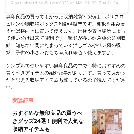
A post shared by @
akimi0323
on
Nov 21, 2017 at 2:15am PST
無印良品の買ってよかった収納雑貨3つめは、ポリプロ
ピレン小物収納ボックス6段A4縦型です。棚板を組み替
えれば横向きに置いて使えます。用途や置き場所によっ
て使い分け出来て便利です。種類が多い飲み薬の分別収
納、知らない間にたまっていく消しゴムやペン類の収
納、子供の小さいおもちゃ入れ等色々使えますよ。
シンプルで使いやすい無印良品の中でも特におすすめの
買うべきアイテムの紹介記事があります。買って良かっ
たと思える収納アイテムも載っているので読んでくださ
い。
関連記事
おすすめな無印良品の買うべ
きグッズ24選！便利で人気な
収納アイテムも