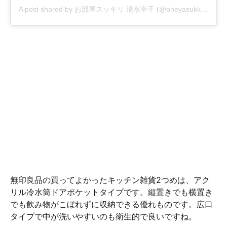
A post shared by
お部屋スッキリ 清水幸子
(@oheyasukkiri) on
M
無印良品の買ってよかったキッチン雑貨2つめは、アク
リル冷水筒ドアポケットタイプです。縦置きでも横置き
でも飲み物がこぼれずに収納できる優れものです。広口
タイプで中が洗いやすいのも衛生的で良いですね。