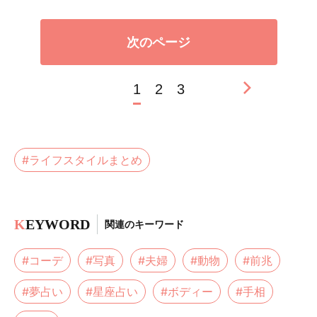
次のページ
1
2
3
#ライフスタイルまとめ
K
EYWORD
関連のキーワード
#コーデ
#写真
#夫婦
#動物
#前兆
#夢占い
#星座占い
#ボディー
#手相