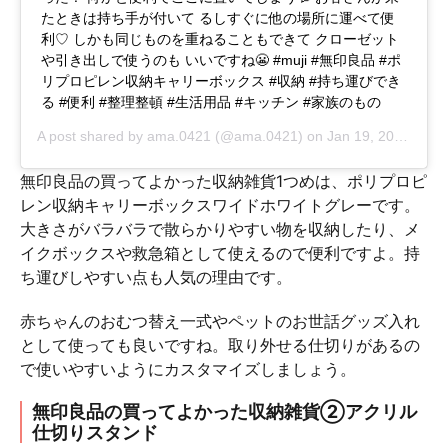
たときは持ち手が付いて るしすぐに他の場所に運べて便
利♡ しかも同じものを重ねることもできて クローゼット
や引き出しで使うのも いいですね😬 #muji #無印良品 #ポ
リプロピレン収納キャリーボックス #収納 #持ち運びでき
る #便利 #整理整頓 #生活用品 #キッチン #家族のもの
A post shared by
ama.0421
(@ama.0421) on
Jan 19, 2018 at 10:13pm PST
無印良品の買ってよかった収納雑貨1つめは、ポリプロピ
レン収納キャリーボックスワイドホワイトグレーです。
大きさがバラバラで散らかりやすい物を収納したり、メ
イクボックスや救急箱として使えるので便利ですよ。持
ち運びしやすい点も人気の理由です。
赤ちゃんのおむつ替え一式やペットのお世話グッズ入れ
として使っても良いですね。取り外せる仕切りがあるの
で使いやすいようにカスタマイズしましょう。
無印良品の買ってよかった収納雑貨②アクリル
仕切りスタンド