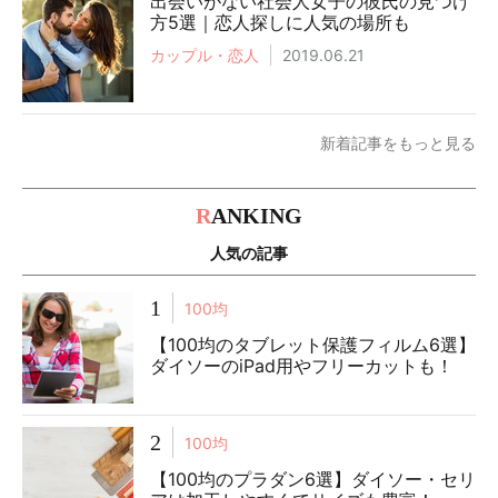
出会いがない社会人女子の彼氏の見つけ
方5選｜恋人探しに人気の場所も
カップル・恋人
2019.06.21
新着記事をもっと見る
R
ANKING
人気の記事
1
100均
【100均のタブレット保護フィルム6選】
ダイソーのiPad用やフリーカットも！
2
100均
【100均のプラダン6選】ダイソー・セリ