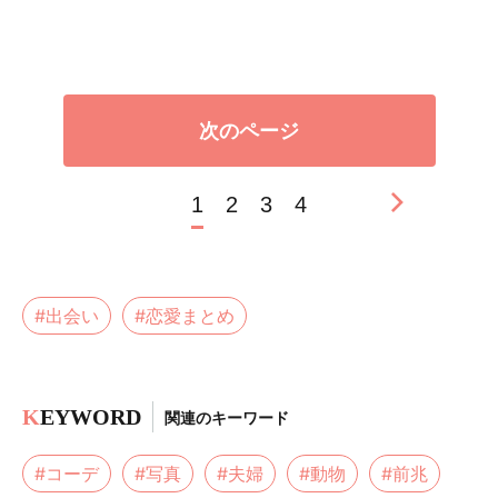
次のページ
1
2
3
4
#出会い
#恋愛まとめ
K
EYWORD
関連のキーワード
#コーデ
#写真
#夫婦
#動物
#前兆