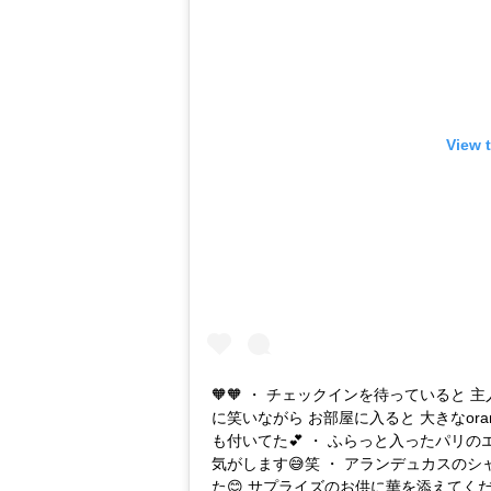
View 
🧡🧡 ・ チェックインを待っていると
に笑いながら お部屋に入ると 大きなoran
も付いてた💕 ・ ふらっと入ったパリの
気がします😅笑 ・ アランデュカスの
た😊 サプライズのお供に華を添えてくだ