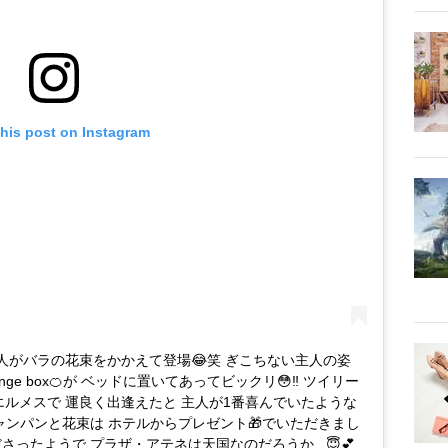
this post on Instagram
 主人がバラの花束をかかえて登場😂笑 ぎこちない主人の姿
ge box🍊が ベッドに置いてあってビックリ😳‼️ ツイリー
エルメスで 運良く出逢えたと 主人が1番喜んでいたような
シャンパンと花束は ホテルからプレゼント🎁でいただきまし
さったようで プラザ・アテネは天国なのだろうか...😇💕