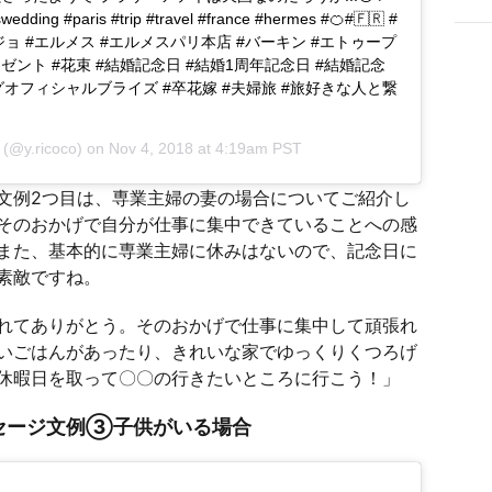
ding #paris #trip #travel #france #hermes #🍊#🇫🇷 #
ジョ #エルメス #エルメスパリ本店 #バーキン #エトゥープ
ゼント #花束 #結婚記念日 #結婚1周年記念日 #結婚記念
ングオフィシャルブライズ #卒花嫁 #夫婦旅 #旅好きな人と繋
(@y.ricoco) on
Nov 4, 2018 at 4:19am PST
文例2つ目は、専業主婦の妻の場合についてご紹介し
そのおかげで自分が仕事に集中できていることへの感
また、基本的に専業主婦に休みはないので、記念日に
素敵ですね。
れてありがとう。そのおかげで仕事に集中して頑張れ
いごはんがあったり、きれいな家でゆっくりくつろげ
休暇日を取って〇〇の行きたいところに行こう！」
セージ文例③子供がいる場合