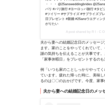
・ ・ ・ @25answeddingbrides @25answed
パリ #パリ旅行 #ヨーロッパ旅行 #タビ
#ツイリー #サプライズ #サプライズプレ
日プレゼント #新婚 #25ansウエディ
がりたい
A post shared by
R I - C O
夫から妻への結婚記念日のメッセージ
ます。家のことをやってくれていて、
謝の気持ちを伝えることが大事です。
「家事休暇日」をプレゼントするのも
例「いつも家のことしっかりやってく
ています。疲れた帰った時に、美味し
るのは〇〇のおかげです。今度、家事
夫から妻への結婚記念日のメッ