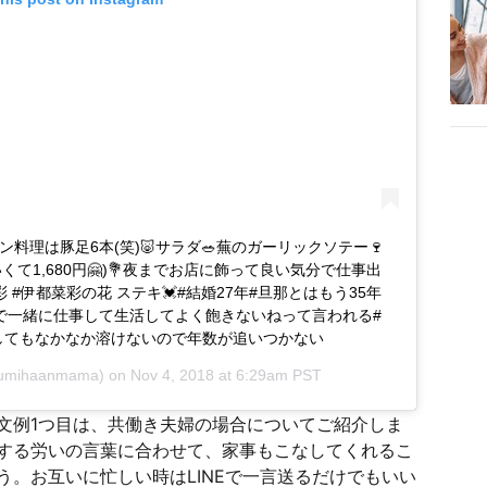
ン料理は豚足6本(笑)🐷サラダ🥗蕪のガーリックソテー🍷
て1,680円🤗)💐夜までお店に飾って良い気分で仕事出
彩 #伊都菜彩の花 ステキ💓#結婚27年#旦那とはもう35年
店で一緒に仕事して生活してよく飽きないねって言われる#
灯してもなかなか溶けないので年数が追いつかない
umihaanmama) on
Nov 4, 2018 at 6:29am PST
文例1つ目は、共働き夫婦の場合についてご紹介しま
する労いの言葉に合わせて、家事もこなしてくれるこ
。お互いに忙しい時はLINEで一言送るだけでもいい