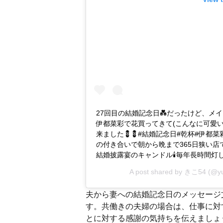
27回目の結婚記念日💑だったけど、メイ
伊都菜彩で花買ってきて(こんなに可愛いく
来ました💈💈#結婚記念日#乾杯#伊都菜
の付き合いで朝から晩まで365日狭い
結婚披露宴のキャンドル🕯毎年長時間
A post shared by
きこ54
(@y
夫から妻への結婚記念日のメッセージ
す。共働きの夫婦の場合は、仕事に対
とに対する感謝の気持ちを伝えましょう