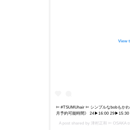
View 
✄ #TSUMUhair ✄ シンプルなbobも
月予約可能時間》 24▶︎16:00 29▶︎15:
A post shared by
津村正和 ✄ OSAKA☺