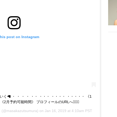
this post on Instagram
かわいく🦙 ・ ・ ・ ・ ・・ ・・・ ・・・・ ・・・・・ 《1
30 《2月予約可能時間》 プロフィールのURLへ💁🏻‍♂️
︎
(@masakazutsumura) on
Jan 16, 2019 at 4:10am PST