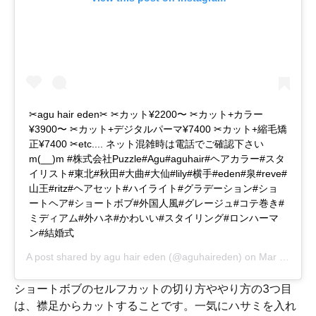
✂︎agu hair eden✂︎ ✂︎カット¥2200〜 ✂︎カット+カラー
¥3900〜 ✂︎カット+デジタルパーマ¥7400 ✂︎カット+縮毛矯
正¥7400 ✂︎etc.... ネット混雑時は電話でご確認下さい
m(__)m #株式会社Puzzle#Agu#aguhair#ヘアカラー#スタ
イリスト#東北#秋田#大曲#大仙#lily#横手#eden#泉#reve#
山王#ritz#ヘアセット#ハイライト#グラデーション#ショ
ートヘア#ショートボブ#外国人風#グレージュ#コテ巻き#
ミディアム#外ハネ#かわいい#スタイリング#ロンハーマ
ン#結婚式
A post shared by
agu hair eden
(@aguhaireden) on
Mar 20, 2019 at 12:30am PDT
ショートボブのセルフカットの切り方ややり方の3つ目
は、襟足からカットすることです。一気にハサミを入れ