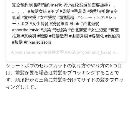
完全預約制 髮型預約line@: @vhg1232p(前面要加@） 。
。 。 。 #短髮女孩 #ボブ #染髮 #手刷染 #髮型 #剪髮 #空
氣感 #髮根燙 #女生燙髮 #髮型設計 #ショートヘア #ショ
ートボブ #女生剪髮 #燙髮推薦 #bob #台北短髮
#shorthairstyle #挑染 #光線染 #台北剪髮 #女生短髮 #剪髮
推薦 #京喚羽 #漂髮 #短髮造型 #由藤秀樹 #客製化 #鮑伯頭
#短髮 #hikariscissors
A post shared by
短髮神之手 KAKA
(@godhand_kaka) on
Mar 19
ショートボブのセルフカットの切り方ややり方の5つ目
は、前髪が要る場合は前髪をブロッキングすることで
す。頭頂部から三角に前髪を分けてサイドの髪をブロッ
キングします。