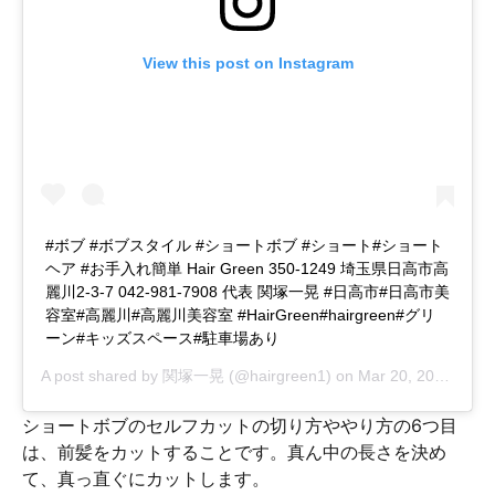
View this post on Instagram
#ボブ #ボブスタイル #ショートボブ #ショート#ショート
ヘア #お手入れ簡単 Hair Green 350-1249 埼玉県日高市高
麗川2-3-7 042-981-7908 代表 関塚一晃 #日高市#日高市美
容室#高麗川#高麗川美容室 #HairGreen#hairgreen#グリ
ーン#キッズスペース#駐車場あり
A post shared by
関塚一晃
(@hairgreen1) on
Mar 20, 2019 at 12:03am PDT
ショートボブのセルフカットの切り方ややり方の6つ目
は、前髪をカットすることです。真ん中の長さを決め
て、真っ直ぐにカットします。