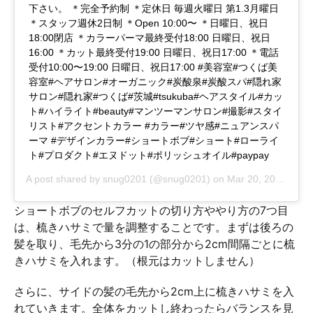
下さい。 ＊完全予約制 ＊定休日 毎週火曜日 第1.3月曜日
＊スタッフ週休2日制 ＊Open 10:00〜 ＊日曜日、祝日
18:00閉店 ＊カラーパーマ最終受付18:00 日曜日、祝日
16:00 ＊カット最終受付19:00 日曜日、祝日17:00 ＊電話
受付10:00〜19:00 日曜日、祝日17:00 #美容室#つくば美
容室#ヘアサロン#オーガニック#炭酸泉#炭酸スパ#隠れ家
サロン#隠れ家#つくば#茨城#tsukuba#ヘアスタイル#カッ
ト#ハイライト#beauty#マンツーマンサロン#撮影#スタイ
リスト#アクセントカラー #カラー#ツヤ感#ニュアンスパ
ーマ #デザインカラー#ショートボブ#ショート#ローライ
ト#プロダクト#エヌドット#ポリッシュオイル#paypay
A post shared by
snug0201
(@snug0201) on
Mar 20, 2019 at 12:17am PDT
ショートボブのセルフカットの切り方ややり方の7つ目
は、梳きハサミで量を調整することです。まずは後ろの
髪を取り、毛先から3分の1の部分から2cm間隔ごとに梳
きハサミを入れます。（根元はカットしません）
さらに、サイドの髪の毛先から2cm上に梳きハサミを入
れていきます。全体をカットし終わったらバランスを見