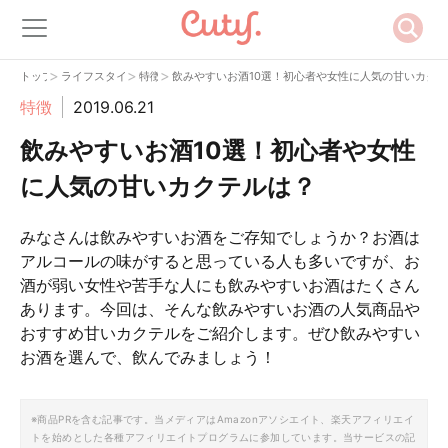
>
>
>
トップ
ライフスタイル
特徴
飲みやすいお酒10選！初心者や女性に人気の甘いカク
特徴
2019.06.21
飲みやすいお酒10選！初心者や女性
に人気の甘いカクテルは？
みなさんは飲みやすいお酒をご存知でしょうか？お酒は
アルコールの味がすると思っている人も多いですが、お
酒が弱い女性や苦手な人にも飲みやすいお酒はたくさん
あります。今回は、そんな飲みやすいお酒の人気商品や
おすすめ甘いカクテルをご紹介します。ぜひ飲みやすい
お酒を選んで、飲んでみましょう！
※商品PRを含む記事です。当メディアはAmazonアソシエイト、楽天アフィリエイ
トを始めとした各種アフィリエイトプログラムに参加しています。当サービスの記