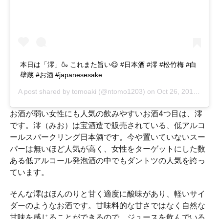
本日は「澪」🍶 これまた旨い😋 #日本酒 #澪 #松竹梅 #白
壁蔵 #お酒 #japanesesake
A post shared by
tomoaki
(@ntomo1203) on
Oct 26, 2018 at 2:29am PDT
お酒が弱い女性にも人気の飲みやすいお酒4つ目は、澪
です。澪（みお）は宝酒造で販売されている、低アルコ
ールスパークリング日本酒です。今や置いていないスー
パーは無いほど人気が高く、女性をターゲットにした数
ある低アルコール発泡酒の中でもダントツの人気を誇っ
ています。
そんな澪はほんのりと甘く適度に酸味があり、軽いサイ
ダーのようなお酒です。甘味料的な甘さではなく自然な
甘味を感じることができるので、ジュースを飲んでいる