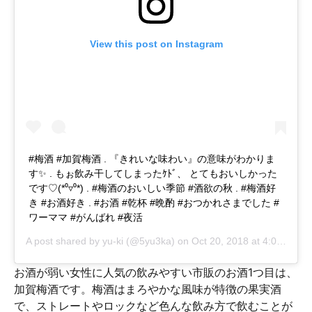
View this post on Instagram
#梅酒 #加賀梅酒 . 『きれいな味わい』の意味がわかりま
す✨ . もぉ飲み干してしまったｹﾄﾞ、 とてもおいしかった
です♡(*⁰▿⁰*) . #梅酒のおいしい季節 #酒欲の秋 . #梅酒好
き #お酒好き . #お酒 #乾杯 #晩酌 #おつかれさまでした #
ワーママ #がんばれ #夜活
A post shared by
yu-ki
(@5yu3ka) on
Oct 20, 2018 at 4:05am PDT
お酒が弱い女性に人気の飲みやすい市販のお酒1つ目は、
加賀梅酒です。梅酒はまろやかな風味が特徴の果実酒
で、ストレートやロックなど色んな飲み方で飲むことが