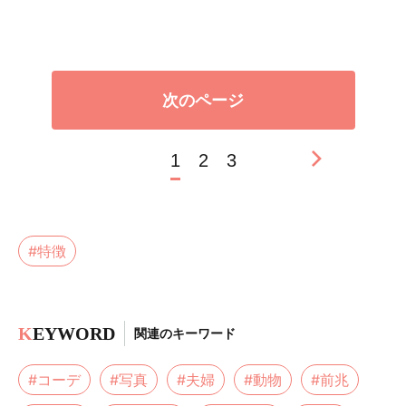
次のページ
1
2
3
#特徴
K
EYWORD
関連のキーワード
#コーデ
#写真
#夫婦
#動物
#前兆