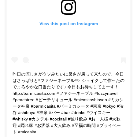
View this post on Instagram
昨日の涼しさがウソみたいに暑さが戻って来たので、今日
はさっぱりと‼ファジーネーブル‼✨ シェイクして作ったの
でまろやかな口当たりです♪ 今日もお待ちしてまーす！
http://barmicasita.com #ファジーネーブル #fuzzynavel
#peachtree #ピーチリキュール #micasitashinsen #ミカシ
ータ神泉 #barmicasita #バーミカシータ #東京 #tokyo #渋
谷 #shibuya #神泉 #バー #bar #drinks #ウイスキー
#whisky #カクテル #cocktail #独り飲み #お一人様 #大歓
迎 #隠れ家 #お洒落 #大人飲み #至福の時間 #プライベー
ト #micasita