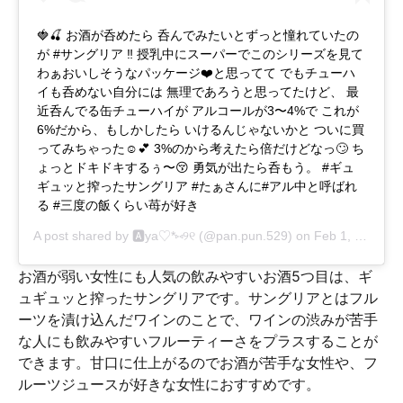
🍓🍒 お酒が呑めたら 呑んでみたいとずっと憧れていたの
が #サングリア ‼️ 授乳中にスーパーでこのシリーズを見て
わぁおいしそうなパッケージ❤️と思ってて でもチューハ
イも呑めない自分には 無理であろうと思ってたけど、 最
近呑んでる缶チューハイが アルコールが3〜4%で これが
6%だから、もしかしたら いけるんじゃないかと ついに買
ってみちゃった☺💕 3%のから考えたら倍だけどなっ🙄 ち
ょっとドキドキするぅ〜😚 勇気が出たら呑もう。 #ギュ
ギュッと搾ったサングリア #たぁさんに#アル中と呼ばれ
る #三度の飯くらい苺が好き
A post shared by
🅰ya♡*⑅୨୧
(@pan.pun.529) on
Feb 1, 2017 at 9:26pm PST
お酒が弱い女性にも人気の飲みやすいお酒5つ目は、ギ
ュギュッと搾ったサングリアです。サングリアとはフル
ーツを漬け込んだワインのことで、ワインの渋みが苦手
な人にも飲みやすいフルーティーさをプラスすることが
できます。甘口に仕上がるのでお酒が苦手な女性や、フ
ルーツジュースが好きな女性におすすめです。