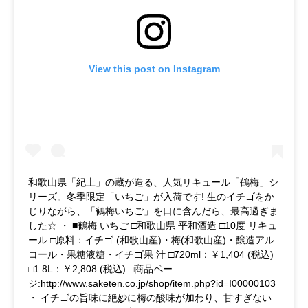
View this post on Instagram
和歌山県「紀土」の蔵が造る、人気リキュール「鶴梅」シ
リーズ。冬季限定「いちご」が入荷です! 生のイチゴをか
じりながら、「鶴梅いちご」を口に含んだら、最高過ぎま
した☆ ・ ■鶴梅 いちご □和歌山県 平和酒造 □10度 リキュ
ール □原料：イチゴ (和歌山産)・梅(和歌山産)・醸造アル
コール・果糖液糖・イチゴ果 汁 □720ml：￥1,404 (税込)
□1.8L：￥2,808 (税込) □商品ペー
ジ:http://www.saketen.co.jp/shop/item.php?id=I00000103
・ イチゴの旨味に絶妙に梅の酸味が加わり、甘すぎない