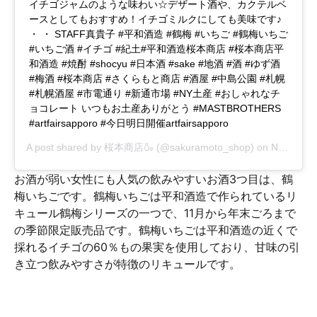
イチゴジャムのような味わい☆デザート酒や、カクテルベ
ースとしてもおすすめ！イチゴミルクにしても美味です♪
・ ・ STAFF真貴子 #平和酒造 #鶴梅 #いちご #鶴梅いちご
#いちご酒 #イチゴ #紀土#平和酒造桜本商店 #桜本商店平
和酒造 #焼酎 #shocyu #日本酒 #sake #地酒 #酒 #ゆず酒
#梅酒 #桜本商店 #さくらもと商店 #酒屋 #中島公園 #札幌
#札幌酒屋 #市電通り #新通市場 #NY土産 #おしゃれなチ
ョコレート いつもお土産ありがとう #MASTBROTHERS
#artfairsapporo #今日明日開催artfairsapporo
A post shared by
桜本商店🍶
(@sakuramoto_shop) on
Nov 24, 2017 at 5:58pm PST
お酒が弱い女性にも人気の飲みやすいお酒3つ目は、鶴
梅いちごです。鶴梅いちごは平和酒造で作られているリ
キュール鶴梅シリーズの一つで、11月から年末ごろまで
の季節限定販売品です。鶴梅いちごは平和酒造の近くで
採れるイチゴの60％もの果実を使用しており、甘味の引
き立つ飲みやすさが特徴のリキュールです。